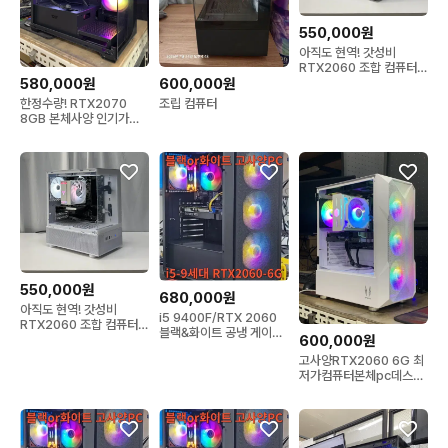
550,000원
아직도 현역! 갓성비
RTX2060 조합 컴퓨터
50만원 부터 판매합니다
580,000원
600,000원
한정수량! RTX2070
조립 컴퓨터
8GB 본체사양 인기가성
비 게이밍 컴퓨터데스크탑
550,000원
680,000원
아직도 현역! 갓성비
i5 9400F/RTX 2060
RTX2060 조합 컴퓨터
블랙&화이트 공냉 게이밍
50만원 부터 판매합니다
600,000원
컴퓨터 본체
고사양RTX2060 6G 최
저가컴퓨터본체pc데스크
탑조립식컴퓨터