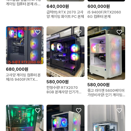
게이밍 컴퓨터 본체 i5
640,000원
600,000원
9400F/RTX 2060
급처!!!!) RTX 2070 고사
i5 9400F/RTX2060
양 게이밍 화이트 PC 본체
6G 컴퓨터 본체
680,000원
고사양 게이밍 컴퓨터 본
체/i5 9400F/RTX
580,000원
2060
580,000원
한정수량! RTX2070
중고 라이젠 5600버미어
8GB 본체사양 인기가성
가성비사양! 인기 게이밍
비 게이밍 컴퓨터데스크탑
컴퓨터본체 데스크탑