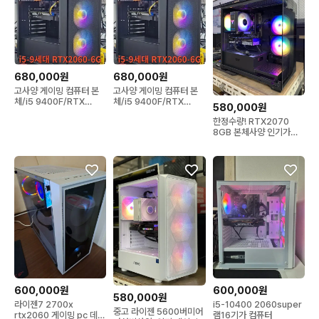
680,000원
680,000원
고사양 게이밍 컴퓨터 본
고사양 게이밍 컴퓨터 본
체/i5 9400F/RTX
체/i5 9400F/RTX
580,000원
2060
2060
한정수량! RTX2070
8GB 본체사양 인기가성
비 게이밍 컴퓨터데스크탑
600,000원
600,000원
580,000원
라이젠7 2700x
i5-10400 2060super
중고 라이젠 5600버미어
rtx2060 게이밍 pc 데스
램16기가 컴퓨터