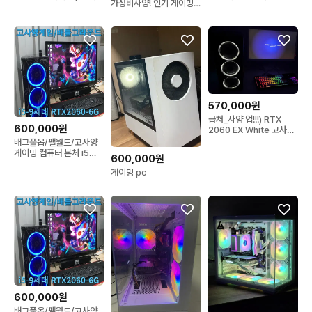
가성비사양! 인기 게이밍
크탑 컴퓨터 본체 처분!(윈
컴퓨터본체 데스크탑
도우 정품) 서비스o
570,000원
급처_사양 업!!!) RTX
600,000원
2060 EX White 고사양
게이밍 본체
배그풀옵/팰월드/고사양
게이밍 컴퓨터 본체 i5
600,000원
9400F/RTX 2060
게이밍 pc
600,000원
배그풀옵/팰월드/고사양