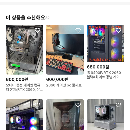
이 상품을 추천해요
AD
680,000원
i5 9400F/RTX 2060
블랙&화이트 공냉 게이밍
600,000원
600,000원
컴퓨터 본체
모니터 증정,게이밍 컴퓨
2060 게이밍 pc 풀세트
터 본체(RTX 2060, 삼성
DDR4 16GB