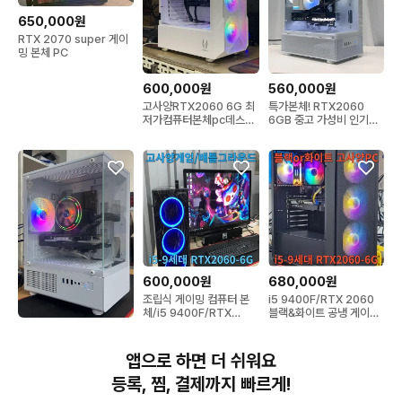
650,000원
RTX 2070 super 게이
밍 본체 PC
600,000원
560,000원
고사양RTX2060 6G 최
특가본체! RTX2060
저가컴퓨터본체pc데스크
6GB 중고 가성비 인기게
탑조립식컴퓨터
이밍 컴퓨터 데스크탑
600,000원
680,000원
조립식 게이밍 컴퓨터 본
i5 9400F/RTX 2060
체/i5 9400F/RTX
블랙&화이트 공냉 게이밍
2060
컴퓨터 본체
580,000원
(완제품 중
앱으로 하면 더 쉬워요
고)9400F2060 게이밍
컴퓨터
등록, 찜, 결제까지 빠르게!