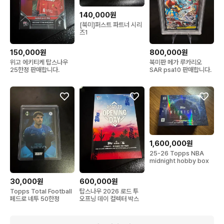
140,000원
[북미]퍼스트 파트너 시리
즈1
150,000원
800,000원
위고 에키티케 탑스나우
북미판 메가 루카리오
25한정 판매합니다.
SAR psa10 판매합니다.
1,600,000원
25-26 Topps NBA
midnight hobby box
30,000원
600,000원
Topps Total Football
탑스나우 2026 로드 투
페드로 네투 50한정
오프닝 데이 컬렉터 박스