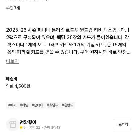
수량
3개
2025-26 시즌 파니니 돈러스 로드투 월드컵 하비 박스입니다. 1
2팩으로 구성되어 있으며, 팩당 30장의 카드가 들어있습니다. 각
 박스마다 1개의 오토그래프 카드와 1개의 기념 카드, 총 15개의
 옵틱 패러렐 카드를 얻을 수 있습니다. 구매 원하시면 바로 안전결
제 해주시면 됩니다!
더보기
배송비
일반 4,500원
#
메시
#
야말
#
음바페
#
호날두
#
홀란드
먼깜형아
바로가기
5
・ 후기
22
・ 거래내역
43