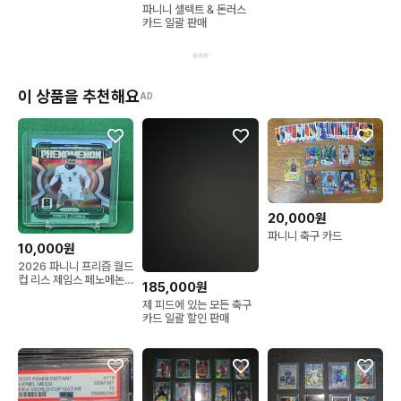
파니니 셀렉트 & 돈러스
카드 일괄 판매
이 상품을 추천해요
AD
20,000원
파니니 축구 카드
10,000원
2026 파니니 프리즘 월드
컵 리스 제임스 페노메논
185,000원
실버 프리즘 카드
제 피드에 있는 모든 축구
카드 일괄 할인 판매