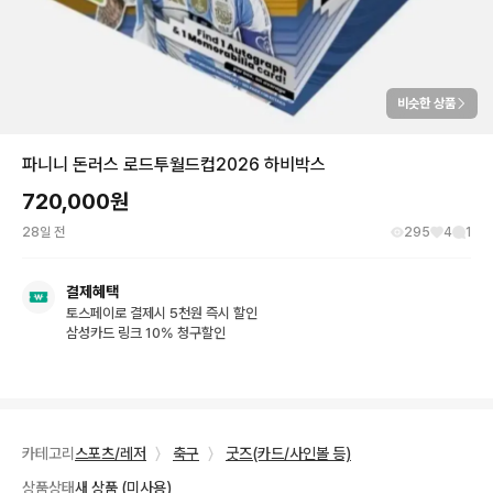
비슷한 상품
파니니 돈러스 로드투월드컵2026 하비박스
720,000
원
28일 전
295
4
1
결제혜택
토스페이로 결제시 5천원 즉시 할인
삼성카드 링크 10% 청구할인
카테고리
스포츠/레저
〉
축구
〉
굿즈(카드/사인볼 등)
상품상태
새 상품 (미사용)