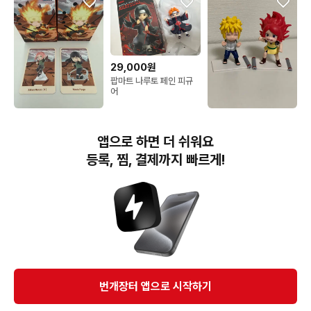
29,000원
팝마트 나루토 페인 피규
어
10,000원
32,000원
팝마트 나루토 닌자대전
팝마트 나루토 미나토 쿠
앱으로 하면 더 쉬워요
피규어 히나타 사쿠라 우
시나 세트 피규어
치하 미개봉 새상품
등록, 찜, 결제까지 빠르게!
번개장터(주) 사업자정보, 이용약관 및 기타 법적고지
번개장터㈜는 통신판매중개자이며, 통신판매의 당사자가 아닙니다. 전자상거래 등에서의
소비자보호에 관한 법률 등 관련 법령 및 번개장터㈜의 약관에 따라 상품, 상품정보, 거래에 관한 책임은
개별 판매자에게 귀속하고, 번개장터㈜는 원칙적으로 회원간 거래에 대하여 책임을 지지 않습니다.
다만, 번개장터㈜가 직접 판매하는 상품에 대한 책임은 번개장터㈜에게 귀속합니다.
Ⓒ Bungaejangter Inc. all rights reserved.
번개장터 앱으로 시작하기
APP 다운로드