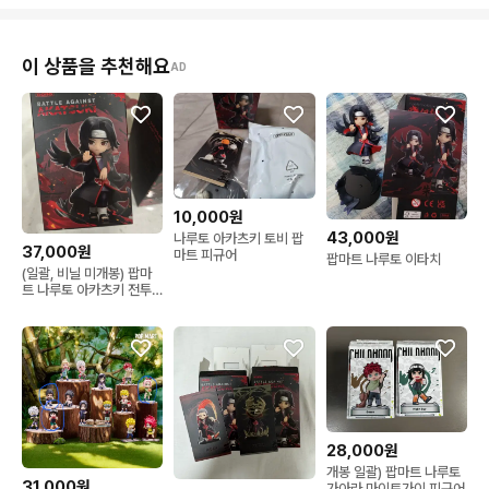
이 상품을 추천해요
AD
10,000원
43,000원
나루토 아카츠키 토비 팝
37,000원
마트 피규어
팝마트 나루토 이타치
(일괄, 비닐 미개봉) 팝마
트 나루토 아카츠키 전투
편 페인 , 카쿠즈
28,000원
개봉 일괄) 팝마트 나루토
31,000원
가아라 마이트가이 피규어