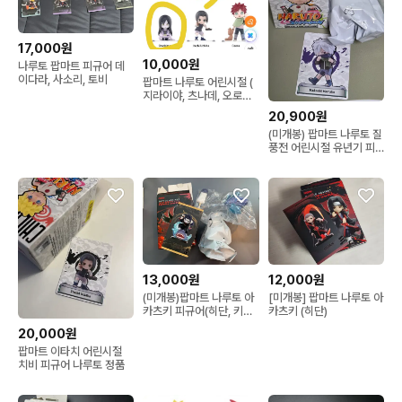
17,000원
10,000원
나루토 팝마트 피규어 데
이다라, 사소리, 토비
팝마트 나루토 어린시절 (
지라이야, 츠나데, 오로치
마루)
20,900원
(미개봉) 팝마트 나루토 질
풍전 어린시절 유년기 피
규어 카카시
13,000원
12,000원
(미개봉)팝마트 나루토 아
[미개봉] 팝마트 나루토 아
카츠키 피규어(히단, 키사
카츠키 (히단)
메, 토비, 페인)
20,000원
팝마트 이타치 어린시절
치비 피규어 나루토 정품