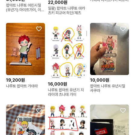
22,000원
팝마트 나루토 어린시절
일괄) 팝마트 나루토 아카
(유년기) 마이트가이, 이타
츠키 피규어 히단/제츠
치, 사쿠라 일괄
19,200원
10,000원
16,000원
나루토 팝마트 가아라
팝마트 나루토 유년시절
나루토 팝마트 유년기 지
사쿠라
라이야 츠나데 가이