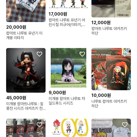
17,000원
팝마트 나루토 유년기 어
12,000원
린시절 피규어(이타치,지
20,000원
팝마트 나루토 아카츠키
라이야)
팝마트 나루토 유년기 미
히단
개봉 이타치
9,000원
10,000원
45,000원
미개봉 팝마트 나루토 차
나루토 팝마트 아카츠키
일드후드 시리즈
미개봉 팝마트나루토 : 질
히단
풍전 시리즈 아카츠키 전
투 편 ITACHI