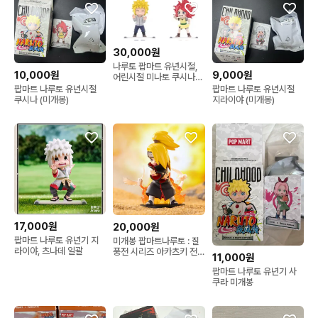
30,000원
나루토 팝마트 유년시절,
10,000원
9,000원
어린시절 미나토 쿠시나
일괄로 판매합니다.
팝마트 나루토 유년시절
팝마트 나루토 유년시절
쿠시나 (미개봉)
지라이야 (미개봉)
17,000원
20,000원
팝마트 나루토 유년기 지
미개봉 팝마트나루토 : 질
라이야, 츠나데 일괄
풍전 시리즈 아카츠키 전
11,000원
투 편 DEIEARA
팝마트 나루토 유년기 사
쿠라 미개봉