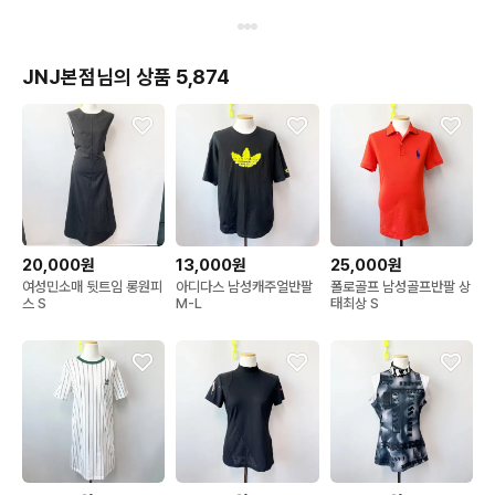
JNJ본점님의 상품 5,874
20,000원
13,000원
25,000원
여성민소매 뒷트임 롱원피
아디다스 남성캐주얼반팔
폴로골프 남성골프반팔 상
스 S
M-L
태최상 S