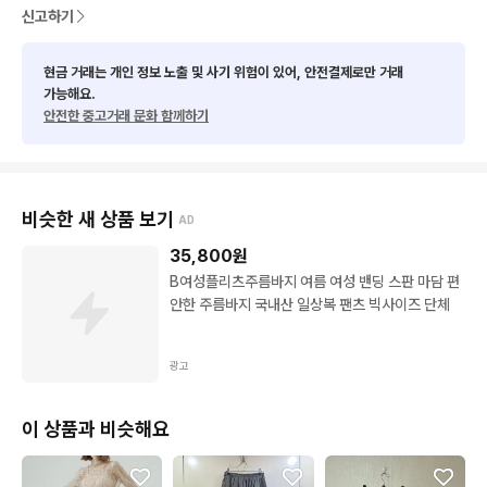
신고하기
  허리  단면:36

  총  길  이:78
현금 거래는 개인 정보 노출 및 사기 위험이 있어, 안전결제로만 거래
가능해요.
안전한 중고거래 문화 함께하기
비슷한 새 상품 보기
AD
35,800
원
B여성플리츠주름바지 여름 여성 밴딩 스판 마담 편
안한 주름바지 국내산 일상복 팬츠 빅사이즈 단체
광고
이 상품과 비슷해요