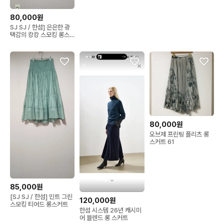
80,000원
SJ SJ / 한섬] 은은한 광
택감의 캉캉 스모킹 롱스
커트 (민트)
80,000원
오브제 프린팅 플리츠 롱
스커트 61
85,000원
[SJ SJ / 한섬] 민트 그린
120,000원
스모킹 티어드 롱스커트
한섬 시스템 26년 캐시미
어 블렌드 롱 스커트