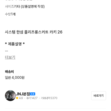
사이즈
기타 (상품설명에 작성)
수량
1개
시스템 한섬 플리츠롱스커트 카키 26

* 제품설명 *

카키+화이트 레이어드 컬러이며

더보기
독특한디자인이라

입음 더 이뻐요

배송비
컨디션 우수합니다.

일반 4,000원
사이즈 :26

JNJ본점
바로가기
4.9
・ 후기
1427
・ 거래내역
5370
실측사이즈(단위센치)
