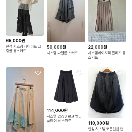
65,000원
한섬 시스템 레이어드 크
50,000원
22,000원
링클 롱스커트
시스템 나일론 스커트
시스템베이지색 플리츠 롱
스커트
114,000원
시스템 25SS 로고 밴딩
플레어 롱 스커트
110,000원
한섬 시스템 코튼린넨 밴