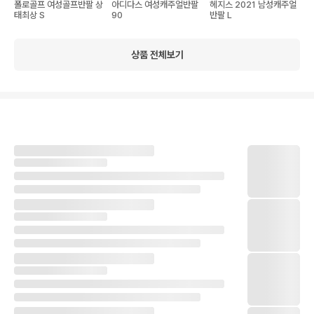
폴로골프 여성골프반팔 상
아디다스 여성캐주얼반팔
헤지스 2021 남성캐주얼
태최상 S
90
반팔 L
상품 전체보기