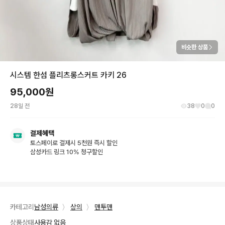
비슷한 상품
시스템 한섬 플리츠롱스커트 카키 26
95,000
원
28일 전
38
0
0
결제혜택
토스페이로 결제시 5천원 즉시 할인
삼성카드 링크 10% 청구할인
카테고리
남성의류
〉
상의
〉
맨투맨
상품상태
사용감 없음