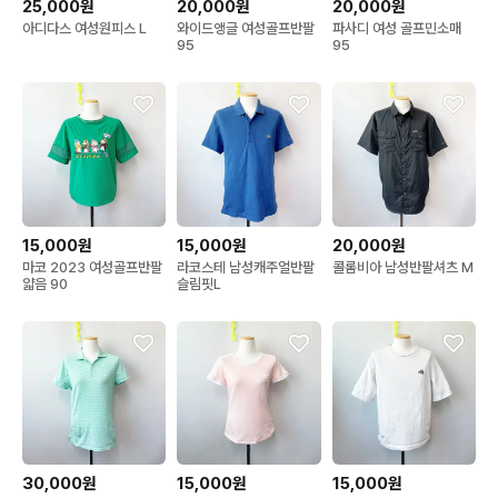
25,000원
20,000원
20,000원
아디다스 여성원피스 L
와이드앵글 여성골프반팔
파사디 여성 골프민소매
95
95
15,000원
15,000원
20,000원
마코 2023 여성골프반팔
라코스테 남성캐주얼반팔
콜롬비아 남성반팔셔츠 M
얇음 90
슬림핏L
30,000원
15,000원
15,000원