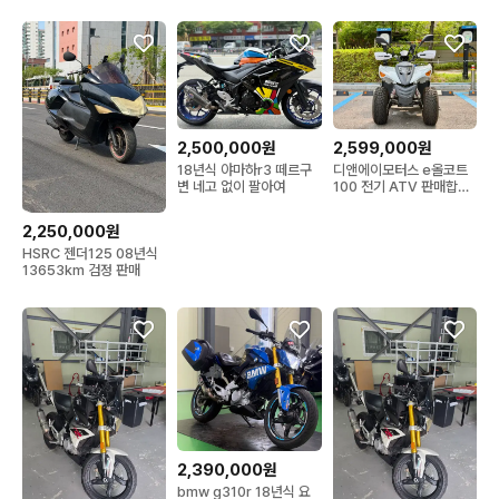
아요
2,599,000원
2,500,000원
디앤에이모터스 e올코트
18년식 야마하r3 떼르구
100 전기 ATV 판매합니
변 네고 없이 팔아여
다
2,250,000원
HSRC 젠더125 08년식
13653km 검정 판매
2,390,000원
bmw g310r 18년식 요