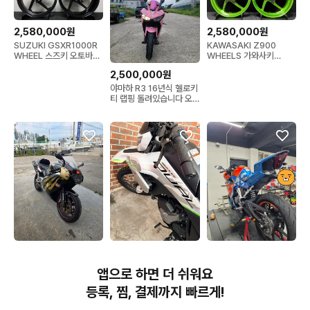
2,580,000원
2,580,000원
KAWASAKI Z900
SUZUKI GSXR1000R
WHEELS 가와사키
WHEEL 스즈키 오토바이
Z900 오토바이휠 단조휠
단조휠 커스텀휠
2,500,000원
야마하 R3 16년식 헬로키
티 랩핑 돌려있습니다 오
토바이,혼다,cbr
2,900,000원
3,600,000원
3,060,000원
rsv1000밀레
cfmoto 250dual 팝니
관리 상급 300SR 판매합
앱으로 하면 더 쉬워요
다
니다
등록, 찜, 결제까지 빠르게!