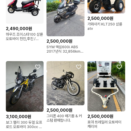
2,500,000원
가와사키 KLT250 삼륜
2,490,000원
atv
하우즈 조이스타100 삼륜
오토바이 전진,후진 /
2,500,000원
3,885km / 상태최상
SYM 맥심600i ABS
2017년식 32,856km
대형스쿠터 판매
2,500,000원
그리폰 400 배기튠 & 커
2,500,000원
3,100,000원
스텀 판매합니다.
호야 트레일러 오토바이
보그 랠리 300 듀얼 오프
캐리어
로드 오토바이 300cc 팔