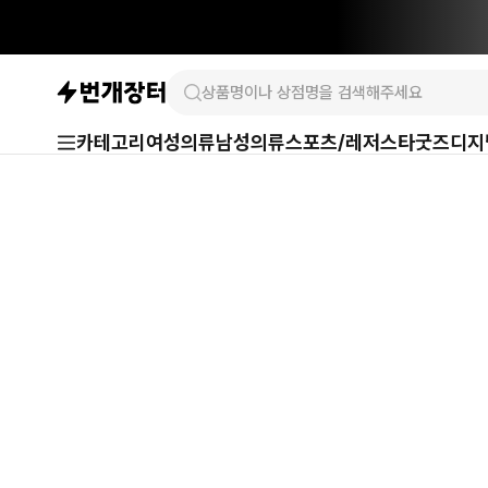
카테고리
여성의류
남성의류
스포츠/레저
스타굿즈
디지