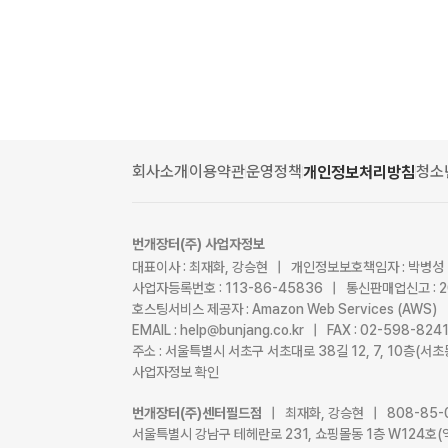
회사소개
이용약관
운영정책
청소
개인정보처리방침
번개장터(주) 사업자정보
대표이사 : 최재화, 강승현 | 개인정보보호책임자 : 박병성
사업자등록번호 : 113-86-45836 | 통신판매업신고 : 
호스팅서비스 제공자 : Amazon Web Services (AWS)
EMAIL : help@bunjang.co.kr | FAX : 02-598-82
주소 : 서울특별시 서초구 서초대로 38길 12, 7, 10층(
사업자정보 확인
번개장터(주)센터필드점
| 최재화, 강승현 | 808-85-
서울특별시 강남구 테헤란로 231, 쇼핑몰동 1층 W124호(