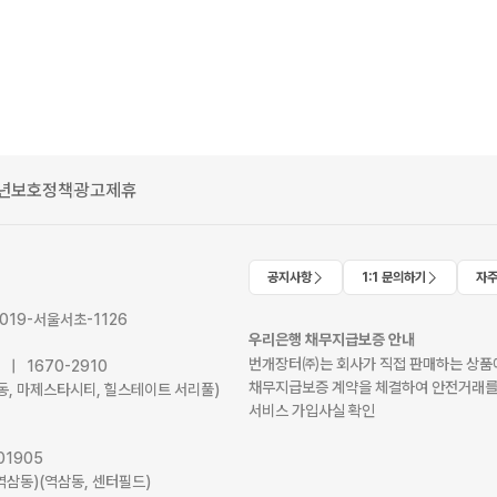
년보호정책
광고제휴
공지사항
1:1 문의하기
자주
2019-서울서초-1126
우리은행 채무지급보증 안내
번개장터㈜는 회사가 직접 판매하는 상품에
41 | 1670-2910
채무지급보증 계약을 체결하여 안전거래를
서초동, 마제스타시티, 힐스테이트 서리풀)
서비스 가입사실 확인
01905
역삼동)(역삼동, 센터필드)