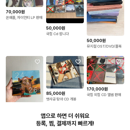
70,000원
쏜애플, 자이언티 LP 판매
50,000원
국힙 Cd 팝니다
50,000원
뮤지컬 OST/DVD/플북
170,000원
85,000원
국힙 외힙 CD 앨범 판매
뱃사공 탕아 CD 개봉
165,000원
앱으로 하면 더 쉬워요
빈지노 2426 앨범
등록, 찜, 결제까지 빠르게!