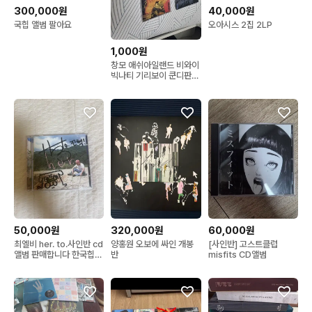
300,000원
40,000원
국힙 앨범 팔아요
오아시스 2집 2LP
1,000원
창모 애쉬아일랜드 비와이
빅나티 기리보이 쿤디판다
cd판매합니다
50,000원
320,000원
60,000원
최엘비 her. to.사인반 cd
양홍원 오보에 싸인 개봉
[사인반] 고스트클럽
앨범 판매합니다 한국힙합
반
misfits CD앨범
choilb 헐