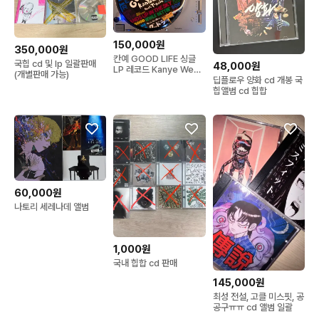
150,000원
350,000원
칸예 GOOD LIFE 싱글
국힙 cd 및 lp 일괄판매
48,000원
LP 레코드 Kanye West
(개별판매 가능)
딥플로우 양화 cd 개봉 국
힙합
힙앨범 cd 힙합
60,000원
나토리 세레나데 앨범
1,000원
국내 힙합 cd 판매
145,000원
최성 전설, 고클 미스핏, 공
공구ㅠㅠ cd 앨범 일괄