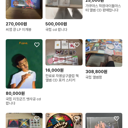
25,000원
가쿠마스 학원아이돌마스
터 앨범 CD 판매합니다
270,000원
500,000원
씨잼 킁 LP 미개봉
국힙 cd 팝니다
16,000원
308,800원
한로로 자몽살구클럽 책
국힙 앨범팜
앨범 CD 포카 스티커
80,000원
국힙 리짓군즈 뱃사공 cd
팝니다