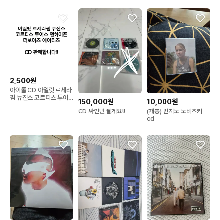
2,500원
아이돌 CD 아일릿 르세라
핌 뉴진스 코르티스 투어
150,000원
10,000원
스 엔하이픈 더보이즈 앨
CD 싸인반 팔게요!!
(개봉) 빈지노 노비츠키
범 에이티즈 씨디
cd