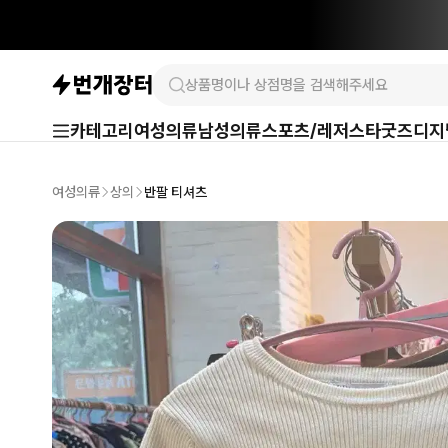
카테고리
여성의류
남성의류
스포츠/레저
스타굿즈
디지
여성의류
상의
반팔 티셔츠