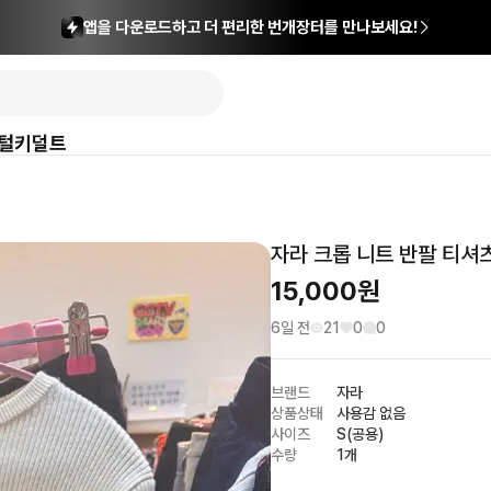
앱을 다운로드하고 더 편리한 번개장터를 만나보세요!
털
키덜트
자라 크롭 니트 반팔 티셔
15,000
원
6일 전
21
0
0
브랜드
자라
상품상태
사용감 없음
사이즈
S(공용)
수량
1개