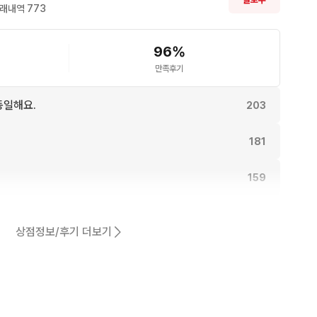
래내역 
773
96
%
만족후기
동일해요.
203
181
159
156
상점정보/후기 더보기
155
어요.
144