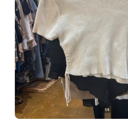
1
/
4