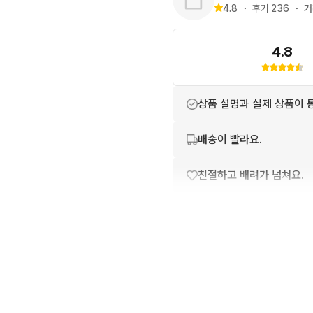
4.8
・
후기 
236
・
거
4.8
상품 설명과 실제 상품이 
배송이 빨라요.
친절하고 배려가 넘쳐요.
포장이 깔끔해요.
번개톡 답변이 빨라요.
상품 정보가 자세히 적혀있