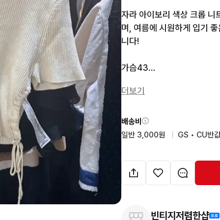
자라 아이보리 색상 크롭 니
며, 여름에 시원하게 입기 
니다!

가슴43

총장 36

더보기
상태9
배송비
일반 3,000원
  |  
GS • CU반값
빈티지저렴한샵