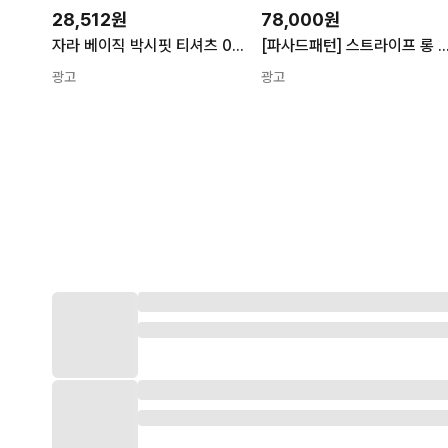
28,512원
78,000원
자라 베이직 박시핏 티셔츠 0526/411/500 한정 특가
[파사드패턴] 스트라이프 롱 슬리브 티셔츠_
광고
광고