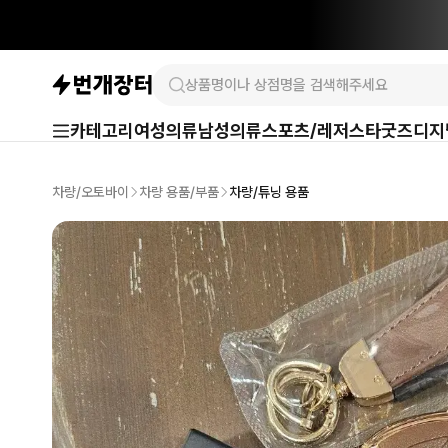
카테고리
여성의류
남성의류
스포츠/레저
스타굿즈
디지
차량/오토바이
차량 용품/부품
차량/튜닝 용품