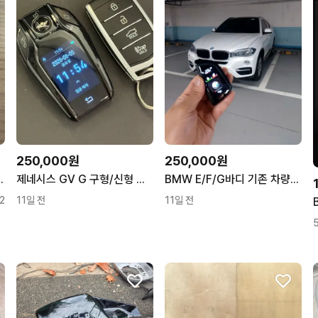
250,000원
250,000원
 폴딩키 키판 없음
제네시스 GV G 구형/신형 차량키에서 원하는 외형디자인 디지털키로 개조
BMW E/F/G바디 기존 차량키에서 최신형 스마트키로 업그레이드 개조
2
11일 전
11일 전