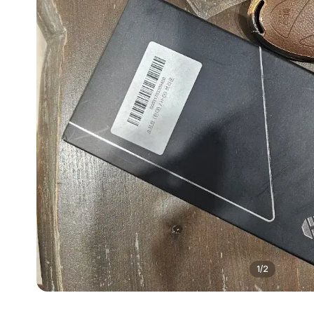
1
/
2