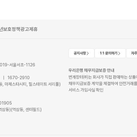
년보호정책
광고제휴
공지사항
1:1 문의하기
자주
2019-서울서초-1126
우리은행 채무지급보증 안내
번개장터㈜는 회사가 직접 판매하는 상품에
41 | 1670-2910
채무지급보증 계약을 체결하여 안전거래를
서초동, 마제스타시티, 힐스테이트 서리풀)
서비스 가입사실 확인
01905
역삼동)(역삼동, 센터필드)