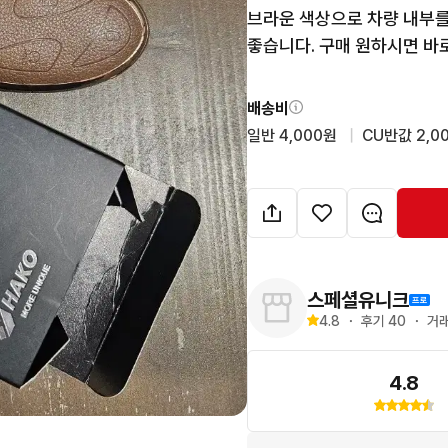
브라운 색상으로 차량 내부를
좋습니다. 구매 원하시면 바
배송비
일반 4,000원
  |  
CU반값 2,0
스페셜유니크
4.8
・
후기 
40
・
거래
4.8