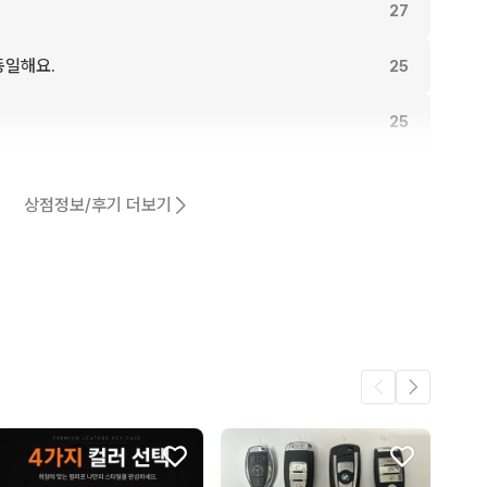
27
동일해요.
25
25
20
상점정보/후기 더보기
어요.
19
19
11
9
.
8