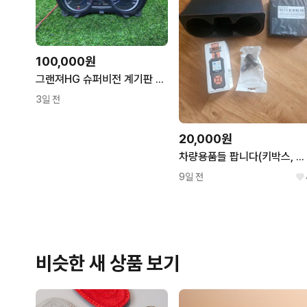
100,000원
그랜져HG 슈퍼비전 계기판 940133V005 , 94013-3V005125,985km10만원-3153
3일 전
20,000원
차량용품들 팝니다(키박스, 컵홀더, 진단기 등)
9일 전
비슷한 새 상품 보기