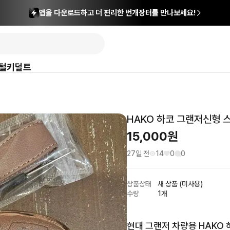
앱을 다운로드하고 더 편리한 번개장터를 만나보세요!
털
키덜트
HAKO 하코 그랜저신형 
15,000
원
27일 전
14
0
0
상품상태
새 상품 (미사용)
수량
1개
현대 그랜저 차량용 HAKO