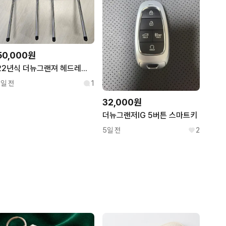
50,000원
22년식 더뉴그랜져 헤드레스트
2일 전
1
32,000원
더뉴그랜저IG 5버튼 스마트키
5일 전
2