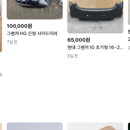
100,000원
그랜져 HG 신형 사이드미러
65,000원
7일 전
현대 그랜저 IG 초기형 16~20년 리어 범퍼 뒷범퍼 센서 4구 86611 G8000
5일 전
4