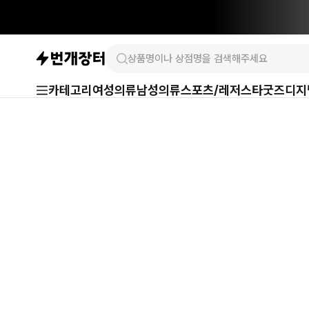
카테고리
여성의류
남성의류
스포츠/레저
스타굿즈
디지