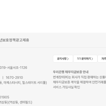
년보호정책
광고제휴
공지사항
1:1 문의하기
자주
2019-서울서초-1126
우리은행 채무지급보증 안내
번개장터㈜는 회사가 직접 판매하는 상품에
41 | 1670-2910
채무지급보증 계약을 체결하여 안전거래를
서초동, 마제스타시티, 힐스테이트 서리풀)
서비스 가입사실 확인
01905
역삼동)(역삼동, 센터필드)