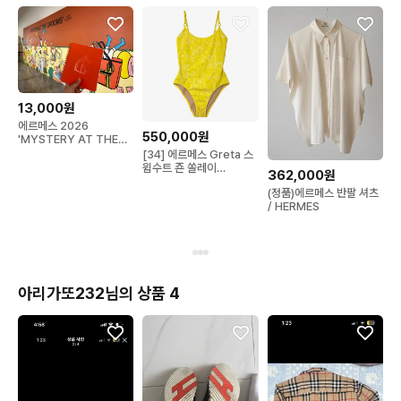
13,000원
에르메스 2026
550,000원
'MYSTERY AT THE
GROOMS' 노트
[34] 에르메스 Greta 스
윔수트 죤 쏠레이
362,000원
AM9MC4CB
(정품)에르메스 반팔 셔츠
/ HERMES
아리가또232님의 상품 4