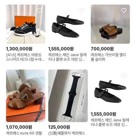
1,300,000원
1,555,000원
700,000원
[41.5] 에르메스 바운싱
에르메스 제인 Jane 발레
에르메스 가브리엘 켈리
스니커즈 테크니컬 누아
리나 플랫 슈즈 여성 신발
뮬 슬리퍼
블랑
누아 H242047Z
02365
1,555,000원
에르메스 제인 Jane 발레
리나 플랫 슈즈 여성 신발
1,070,000원
125,000원
누아 H242047Z
에르메스 kute 60 샌들
(신품)애플워치 에르메스
02370