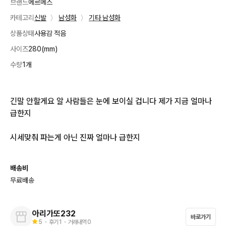
브랜드
에르메스
카테고리
신발
〉
남성화
〉
기타 남성화
상품상태
사용감 적음
사이즈
280(mm)
수량
1개
긴말 안할게요 알 사람들은 눈에 보이실 겁니다 제가 지금 얼마나 
급한지 

시세맞춰 파는게 아닌 진짜 얼마나 급한지
배송비
무료배송
아리가또232
바로가기
5
・ 후기
1
・ 거래내역
0