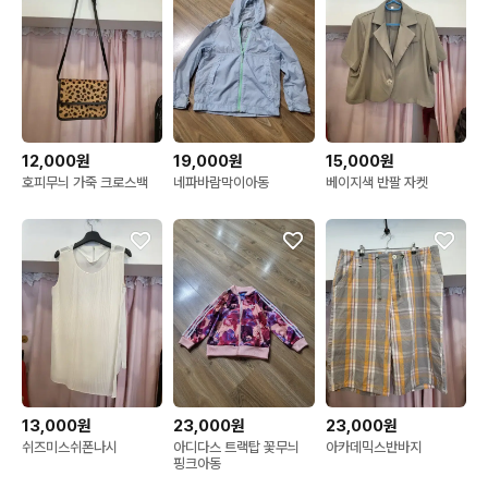
12,000원
19,000원
15,000원
호피무늬 가죽 크로스백
네파바람막이아동
베이지색 반팔 자켓
13,000원
23,000원
23,000원
쉬즈미스쉬폰나시
아디다스 트랙탑 꽃무늬
아카데믹스반바지
핑크아동