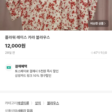
비슷한 상품
플라워 레이스 카라 블라우스
12,000
원
28일 전
47
1
0
결제혜택
토스페이로 결제시 5천원 즉시 할인
삼성카드 링크 10% 청구할인
카테고리
여성의류
〉
상의
〉
블라우스
상품상태
사용감 없음