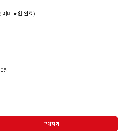
 이미 교환 완료)

일 오후 6시 이후에 직거래로 교환 가능합니다

비닐 미개봉 상태입니다

메세지 주세요~
00원
구매하기