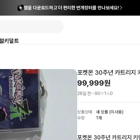
앱을 다운로드하고 더 편리한 번개장터를 만나보세요!
털
키덜트
포켓몬 30주년 카트리지 
99,999
원
28일 전
90
1
0
상품상태
새 상품 (미사용)
수량
1개
포켓몬 30주년 카트리지 키