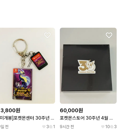
13,800원
60,000원
[미개봉]포켓몬센터 30주년 한정 카트리지 키링 가챠-바이올렛
포켓몬스토어 30주년 4월 뱃지
9일 전
3
1
9시간 전
10
3