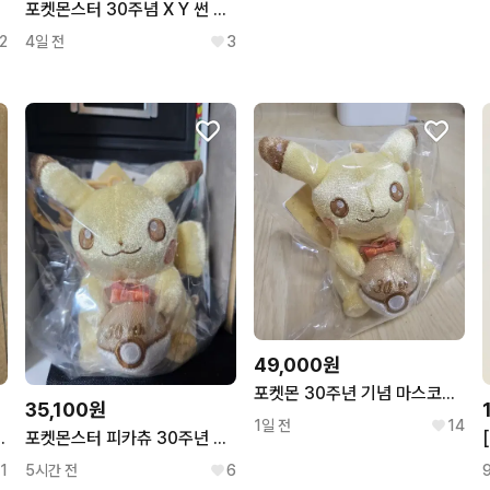
포켓몬스터 30주념 X Y 썬 문 카트리지 키링
2
4일 전
3
49,000원
포켓몬 30주년 기념 마스코트 피카츄 키링
35,100원
1일 전
14
트리지 레드 키링
포켓몬스터 피카츄 30주년 기념 키링
1
5시간 전
6