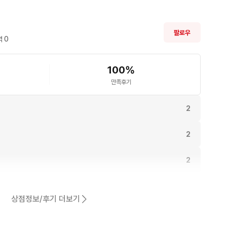
팔로우
 
0
100
%
만족후기
2
2
2
.
2
상점정보/후기 더보기
1