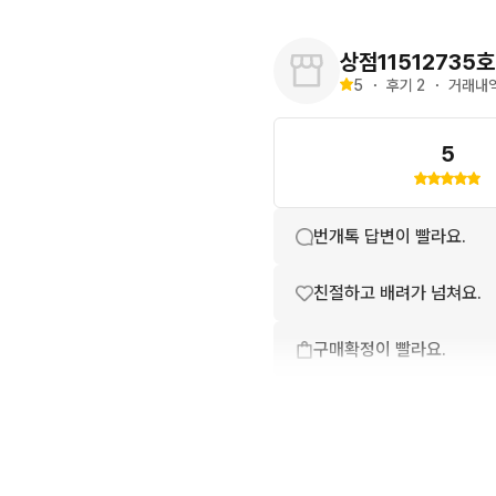
상점11512735호
5
・
후기 
2
・
거래내역
5
번개톡 답변이 빨라요.
친절하고 배려가 넘쳐요.
구매확정이 빨라요.
무리한 네고를 하지 않아요
꼭 필요한 문의만 해요.