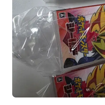
1
/
1