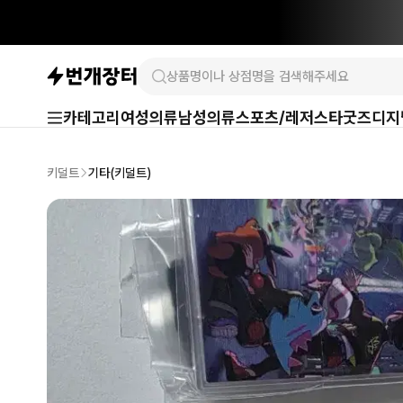
카테고리
여성의류
남성의류
스포츠/레저
스타굿즈
디지
키덜트
기타(키덜트)