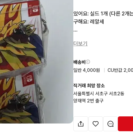
있어요: 실드 1개 (다른 2개는
구해요: 레알세

양재역, 신분당선 강남역 평
더보기
띠지랑 캡슐은 없고 상품만 
Cu 반택 교환도 가능하니 
배송비
일반 4,000원
  |  
CU반값 2,0
직거래 희망 장소
서울특별시 서초구 서초2동

양재역 2번 출구