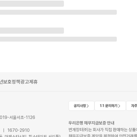
년보호정책
광고제휴
공지사항
1:1 문의하기
자주
2019-서울서초-1126
우리은행 채무지급보증 안내
번개장터㈜는 회사가 직접 판매하는 상품에
41 | 1670-2910
채무지급보증 계약을 체결하여 안전거래를
서초동, 마제스타시티, 힐스테이트 서리풀)