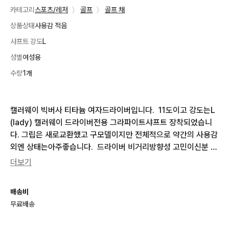
카테고리
스포츠/레저
〉
골프
〉
골프 채
상품상태
사용감 적음
샤프트 강도
L
성별
여성용
수량
1개
캘러웨이 빅버사 티타늄 여자드라이버입니다.  11도이고 강도는L
(lady) 캘러웨이 드라이버전용 그라파이트샤프트 장착되었습니
다. 그립은 새로교환했고 구모델이지만 전체적으로 약간의 사용감
외엔 상태는아주좋습니다.  드라이버 비거리방향성 고민이신분 상
태좋고 가성비좋은 캘러웨이 빅버사 티타늄 여자드라이버 강력추
더보기
천드립니다.
배송비
무료배송