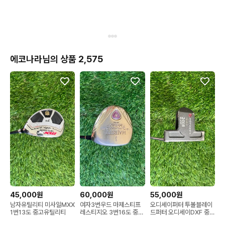
에코나라님의 상품 2,575
45,000원
60,000원
55,000원
남자유틸리티 미사일MXX
여자3번우드 마제스티프
오디세이퍼터 투볼블레이
1번13도 중고유틸리티
레스티지오 3번16도 중고
드퍼터 오디세이DXF 중고
우드
퍼터