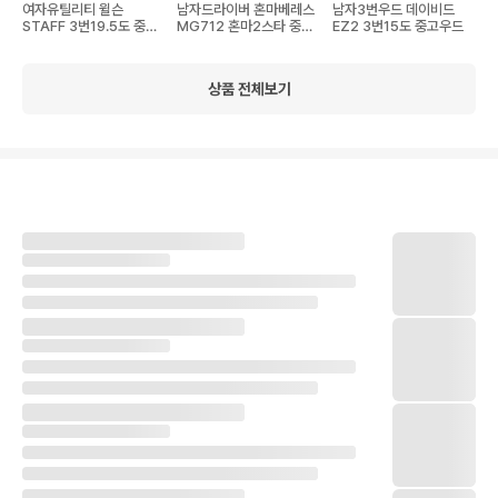
여자유틸리티 윌슨
남자드라이버 혼마베레스
남자3번우드 데이비드
STAFF 3번19.5도 중고
MG712 혼마2스타 중고
EZ2 3번15도 중고우드
유틸리티
드라이버
상품 전체보기