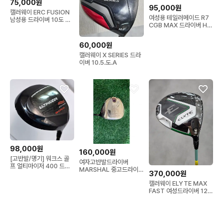
75,000원
95,000원
캘러웨이 ERC FUSION
여성용 테일러메이드 R7
남성용 드라이버 10도 샤
CGB MAX 드라이버 HT
프트 R 강도
고반발 강도 L
60,000원
캘러웨이 X SERIES 드라
이버 10.5.도.A
98,000원
160,000원
[고반발/명기] 워크스 골
여자고반발드라이버
프 얼티마이저 400 드라
MARSHAL 중고드라이
370,000원
이버
버 골프클럽
캘러웨이 ELYTE MAX
FAST 여성드라이버 12도
L(시타채)