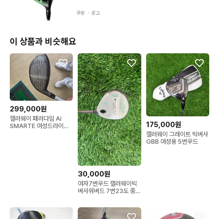
쿠팡 ・
광고
이 상품과 비슷해요
299,000원
캘러웨이 패러다임 Ai
175,000원
SMARTE 여성드라이버
11.5도L
캘러웨이 그레이트 빅버사
GBB 여성용 5번우드
30,000원
여자7번우드 캘러웨이빅
버사워버드 7번23도 중고
우드