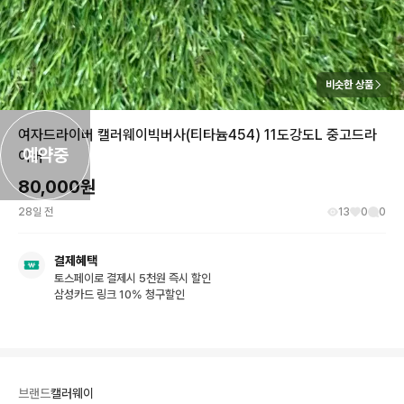
비슷한 상품
여자드라이버 캘러웨이빅버사(티타늄454) 11도강도L 중고드라
예약중
이버
80,000
원
28일 전
13
0
0
결제혜택
토스페이로 결제시 5천원 즉시 할인
삼성카드 링크 10% 청구할인
브랜드
캘러웨이