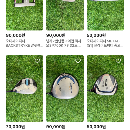
90,000원
90,000원
50,000원
오디세이퍼터
남자7번단품아이언 젝시
오디세이퍼터 METAL-
BACKSTRYKE 말렛형
오SP700K 7번32도 중
X(1) 블레이드퍼터 중고퍼
퍼터 중고퍼터
고아이언
터
70,000원
90,000원
50,000원