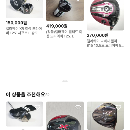
150,000원
419,000원
캘러웨이 XR 여성 드라이
(정품)캘러웨이 엘리트 여
버 12도 샤프트 L 강도 캘
270,000원
성 드라이버 12도 L
러웨이 코리아 정품
캘러웨이 빅버사 알파
815 10.5도 드라이버 55
S 20036...
이 상품을 추천해요
AD