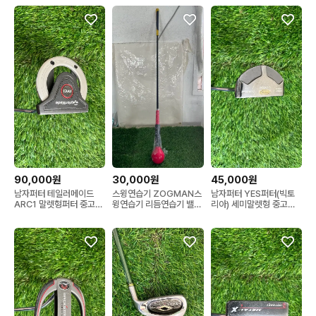
90,000원
30,000원
45,000원
남자퍼터 테일러메이드
스윙연습기 ZOGMAN스
남자퍼터 YES퍼터(빅토
ARC1 말렛형퍼터 중고퍼
윙연습기 리듬연습기 밸런
리아) 세미말렛형 중고퍼
터
스연습기
터