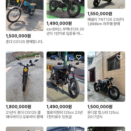
1,550,000원
베넬리 TNT125 23년식
1,490,000원
1,888km 저주행 판매
ssr모터스 부캐너125 20
년식 1만키로 입문용 바이
1,500,000원
크 판매합니다
혼다 CG125 판매합니다.
1,800,000원
1,490,000원
1,500,000원
21년식 혼다 CG125 클
엘로이헌터 125cc 23년
몬디알 힙스터 125cc
래식바이크 오토바이 판매
1천키로수 민트급
2017년식