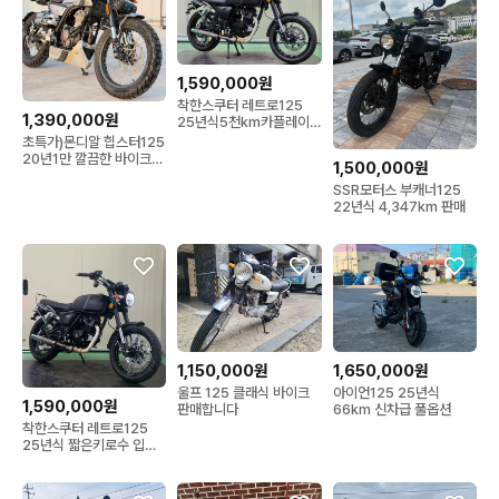
1,590,000원
착한스쿠터 레트로125
1,390,000원
25년식5천km카플레이/
블박2채널 최저가판매합
초특가)몬디알 힙스터125
니다
20년1만 깔끔한 바이크
1,500,000원
저렴히 판매합니다
SSR모터스 부캐너125
22년식 4,347km 판매
1,150,000원
1,650,000원
울프 125 클래식 바이크
아이언125 25년식
1,590,000원
판매합니다
66km 신차급 풀옵션
착한스쿠터 레트로125
25년식 짧은키로수 입문
용 저렴하게 판매합니다