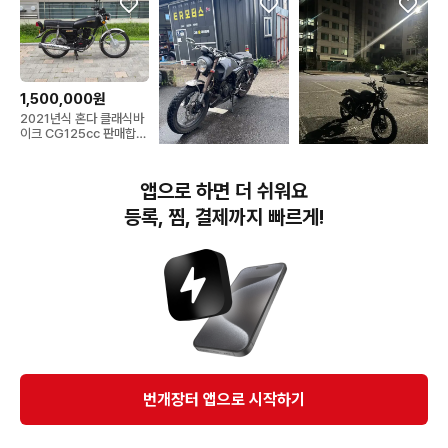
1,500,000원
2021년식 혼다 클래식바
이크 CG125cc 판매합니
다.
1,500,000원
1,550,000원
앱으로 하면 더 쉬워요
힙스터125
시리오 125
등록, 찜, 결제까지 빠르게!
번개장터(주) 사업자정보, 이용약관 및 기타 법적고지
번개장터㈜는 통신판매중개자이며, 통신판매의 당사자가 아닙니다. 전자상거래 등에서의
소비자보호에 관한 법률 등 관련 법령 및 번개장터㈜의 약관에 따라 상품, 상품정보, 거래에 관한 책임은
개별 판매자에게 귀속하고, 번개장터㈜는 원칙적으로 회원간 거래에 대하여 책임을 지지 않습니다.
다만, 번개장터㈜가 직접 판매하는 상품에 대한 책임은 번개장터㈜에게 귀속합니다.
Ⓒ Bungaejangter Inc. all rights reserved.
번개장터 앱으로 시작하기
APP 다운로드