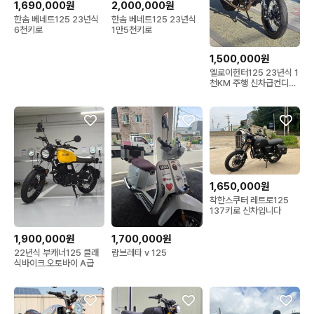
1,690,000원
2,000,000원
한솜 베네트125 23년식
한솜 베네트125 23년식
6천키로
1만5천키로
1,500,000원
엘로이헌터125 23년식 1
천KM 주행 신차급컨디션
최저가 판매합니다.
1,650,000원
착한스쿠터 레트로125
137키로 신차입니다
1,900,000원
1,700,000원
22년식 부캐너125 클래
람브레타 v 125
식바이크.오토바이 A급