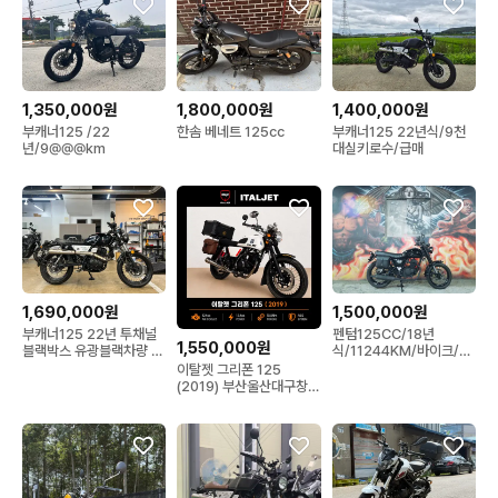
1,350,000원
1,800,000원
1,400,000원
부캐너125 /22
한솜 베네트 125cc
부캐너125 22년식/9천
년/9@@@km
대실키로수/급매
1,690,000원
1,500,000원
부캐너125 22년 투채널
펜텀125CC/18년
1,550,000원
블랙박스 유광블랙차량 판
식/11244KM/바이크/입
매중
문용바이크/부산오토바이
이탈젯 그리폰 125
(2019) 부산울산대구창원
서울경기인천대전양산김
해진주제주포항경주마산
수원대전충북논산구미양
산거제전주언양