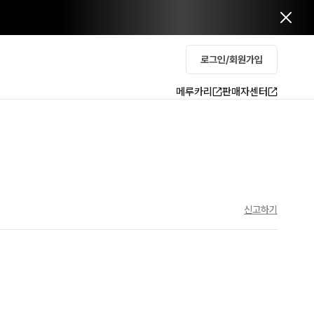
로그인/회원가입
메루카리
판매자센터
신고하기