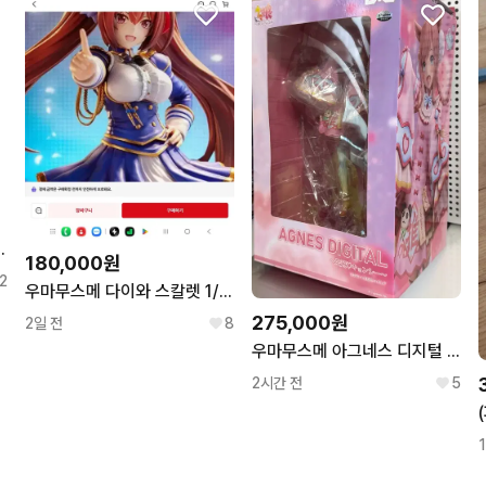
봉 룩업 피규어
180,000원
2
우마무스메 다이와 스칼렛 1/7 스케일 피규어
275,000원
2일 전
8
우마무스메 아그네스 디지털 애려강시 아이리강시 1/6 피규어
2시간 전
5