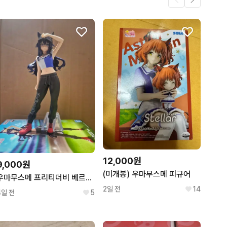
12,000원
9,000원
(미개봉) 우마무스메 피규어
우마무스메 프리티더비 베르시나 피규어
2일 전
14
4일 전
5