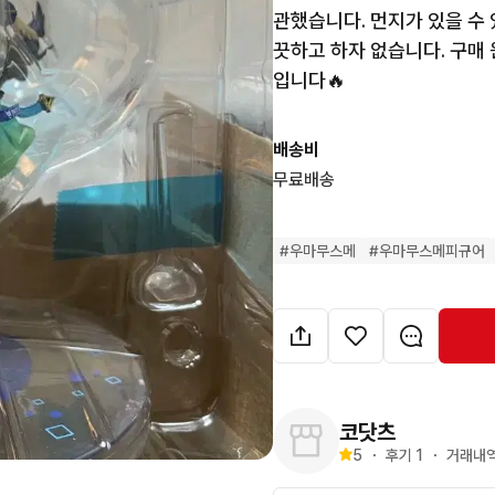
관했습니다. 먼지가 있을 수
끗하고 하자 없습니다. 구매 
입니다🔥
배송비
무료배송
#
우마무스메
#
우마무스메피규어
코닷츠
5
・
후기 
1
・
거래내역