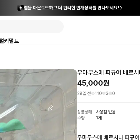
앱을 다운로드하고 더 편리한 번개장터를 만나보세요!
털
키덜트
우마무스메 피규어 베르시
45,000
원
28일 전
110
3
0
상품상태
사용감 없음
수량
1개
우마무스메 베르시나 피규어 