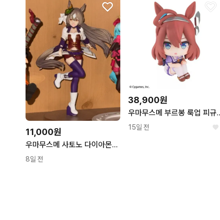
38,900원
우마무스메 부르
15일 전
11,000원
우마무스메 사토노 다이아몬드 피규어
8일 전