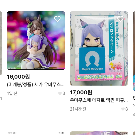
16,000원
(미개봉/정품) 세가 우마무스메 프리티 더비 사토노 다이아몬드 피규어
17,000원
1일 전
3
1
우마무스메 메지로 맥퀸 피규어
21시간 전
8