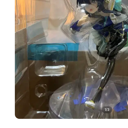
1
/
3