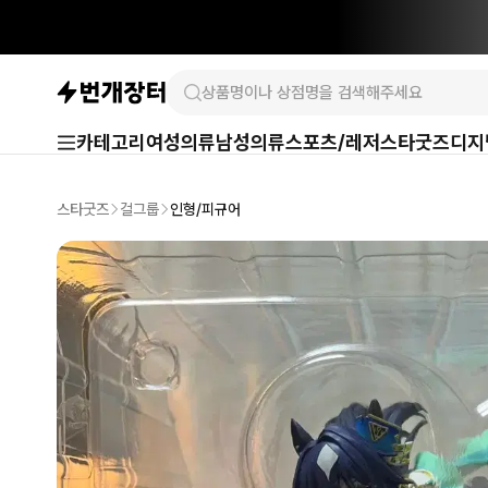
카테고리
여성의류
남성의류
스포츠/레저
스타굿즈
디지
스타굿즈
걸그룹
인형/피규어