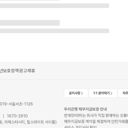
년보호정책
광고제휴
공지사항
1:1 문의하기
자주
2019-서울서초-1126
우리은행 채무지급보증 안내
번개장터㈜는 회사가 직접 판매하는 상품에
41 | 1670-2910
채무지급보증 계약을 체결하여 안전거래를
서초동, 마제스타시티, 힐스테이트 서리풀)
서비스 가입사실 확인