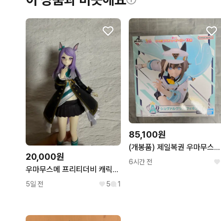
85,100원
(개봉품) 제일복권 우마무스메 13탄 A,B상 피규어 + 하위상 9 (미개봉)
20,000원
6시간 전
우마무스메 프리티더비 캐릭터 피규어
5일 전
5
1