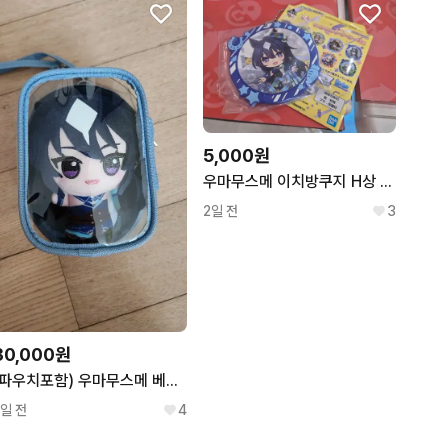
5,000원
우마무스메 이치방쿠지 H상 베르시나 러버챰 키링
2일 전
3
30,000원
(파우치포함) 우마무스메 베르시나 비르시나 치비구루미
1일 전
4