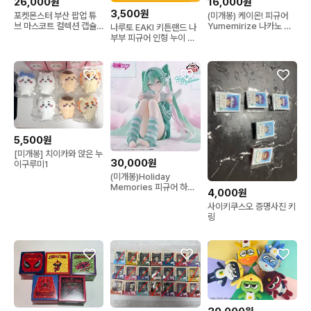
26,000원
16,000원
3,500원
포켓몬스터 부산 팝업 튜
(미개봉) 케이온! 피규어
브 마스코트 컬렉션 캡슐
Yumemirize 나카노 아
나루토 EAKI 키튼랜드 나
토이 피카츄 팝니다
즈사 SEGA
부부 피규어 인형 누이 키
링 카카시 나루토 데이다
라 가아라 사스케 히나타
토비라마 미나토 사쿠라
5,500원
[미개봉] 치이카와 앉은 누
30,000원
이구루미1
(미개봉)Holiday
Memories 피규어 하츠
4,000원
네 미쿠
사이키쿠스오 증명사진 키
링