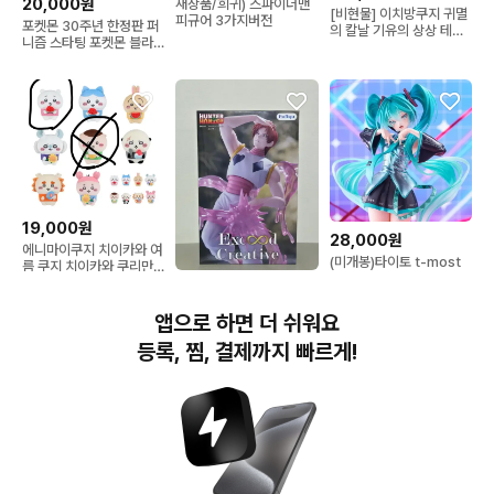
20,000원
새상품/희귀) 스파이더맨
[비현물] 이치방쿠지 귀멸
피규어 3가지버전
포켓몬 30주년 한정판 퍼
의 칼날 기유의 상상 테치
니즘 스타팅 포켓몬 블라
테치 D상 피규어
인드 박스 판매합니다!
19,000원
28,000원
에니마이쿠지 치이카와 여
(미개봉)타이토 t-most
름 쿠지 치이카와 쿠리만
보컬로이드 하츠네 미쿠
쥬 누이
22,000원
피규어
(미개봉) 헌터X헌터 후류
앱으로 하면 더 쉬워요
히소카 Exceed
creative 피규어
등록, 찜, 결제까지 빠르게!
번개장터(주) 사업자정보, 이용약관 및 기타 법적고지
번개장터㈜는 통신판매중개자이며, 통신판매의 당사자가 아닙니다. 전자상거래 등에서의
소비자보호에 관한 법률 등 관련 법령 및 번개장터㈜의 약관에 따라 상품, 상품정보, 거래에 관한 책임은