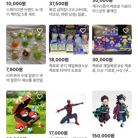
30,000원
10,000원
37,500원
개구리중사 케로로 지로리
스파이더맨 브랜드 뉴 데
룩업 급처합니다! (사비토,
마스코트 볼체인
이 해피밀 5종 세트
마코모, 에렌 남음) 일괄시
11만원₩
18,000원
30,000원
케로로 쿠지 제일복권 h상
케로로 제일복권 B상 케로
7,900원
케로로 타마마 도로로
로, D상 기로로, H상 (쿠루
루,타마마), 하위상 판매
리락쿠마 수제 말랑이 쿠
마 말랑이 새상품 봉만말
17,000원
150,000원