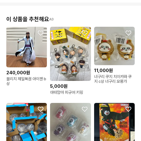
이 상품을 추천해요
AD
11,000원
240,000원
너구리 쿠지 치이카와 쿠
블리치 제일복권 아이젠 b
지 c상 너구리 모몽가
상
5,000원
아따맘마 피규어 키링