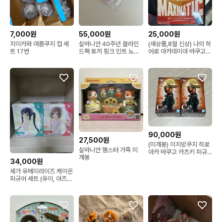
7,000원
55,000원
25,000원
치이카와 여름쿠지 컵 세
실바니안 40주년 블라인
(새상품,8월 신상) 나의 히
트 17번
드팩 토끼 핑크 민트 노랑
어로 아카데미아 바쿠고
빨강 보라 실바니안패밀리
피규어 맥시매틱
90,000원
27,500원
(미개봉) 이치방쿠지 히로
실바니안 햄스터 가족 미
아카 바쿠고 카츠키 피규
개봉
어 C상
34,000원
세가 유메미라이즈 케이온
피규어 세트 (유이, 아즈
사)-반택가능