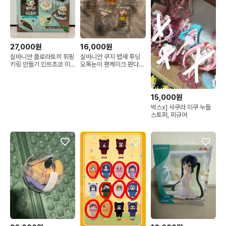
27,000원
16,000원
실바니안 플로라토끼 휘핑
실바니안 쿠지 뱁새 푸딩
키링 만들기 민트초코 미
오목눈이 팬케이크 판다
개봉
음료수 라떼고양이 해피스
위츠
15,000원
박스x] 사쿠라 미쿠 누들
스토퍼, 피규어