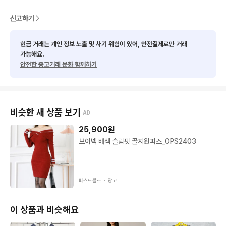
★사이즈 관련해서는 실측사이즈 참고

★최대한 사전 검수를 거치지만 구제 특성상 미세한 오염등의 하
신고하기
자가 있을 수 있음 예민하신분들은 피해주세요
현금 거래는 개인 정보 노출 및 사기 위험이 있어, 안전결제로만 거래
가능해요.
안전한 중고거래 문화 함께하기
비슷한 새 상품 보기
AD
25,900
원
브이넥 배색 슬림핏 골지원피스_OPS2403
퍼스트클로 ・
광고
이 상품과 비슷해요