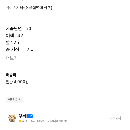
사이즈
기타 (상품설명에 작성)
가슴단면 : 50

어깨 : 42

팔 : 26

총 기장 : 117

스판 : x

더보기
**********공지사항**********

배송비
★택배비 선불 4000원, 도서산간지역 7000원

일반 4,000원
★반값택배 X 우체국택배 X(CJ대한통운 일반택배만 이용)

★4만원 이상 구매시 무료배송

★결제 후 3일간 보관 가능(이미 구매하신 보관물품 절대 취소 X)

#
롱원피스
★결제 순, 예약 없음

★택배 발송은 주말 및 공휴일 제외하고 익일 발송

꾸빼
바로가기
→10시 전 결제확인 시 당일배송 가능

4.9
・ 후기
1068
・ 거래내역
8828
★직거래 X 착샷 X 할인 X 교환 X 환불 X
