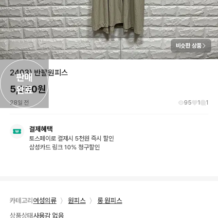
비슷한 상품
2403) 반팔원피스
판매

5,000
원
완료
28일 전
95
1
1
결제혜택
토스페이로 결제시 5천원 즉시 할인
삼성카드 링크 10% 청구할인
카테고리
여성의류
〉
원피스
〉
롱 원피스
상품상태
사용감 없음