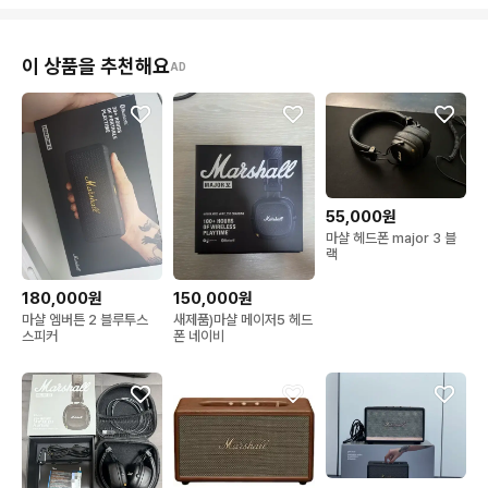
이 상품을 추천해요
AD
55,000원
마샬 헤드폰 major 3 블
랙
180,000원
150,000원
마샬 엠버튼 2 블루투스
새제품)마샬 메이저5 헤드
스피커
폰 네이비