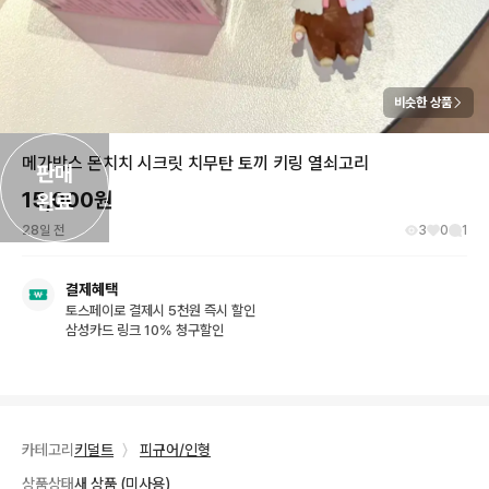
비슷한 상품
메가박스 몬치치 시크릿 치무탄 토끼 키링 열쇠고리
판매

15,000
원
완료
28일 전
3
0
1
결제혜택
토스페이로 결제시 5천원 즉시 할인
삼성카드 링크 10% 청구할인
카테고리
키덜트
〉
피규어/인형
상품상태
새 상품 (미사용)