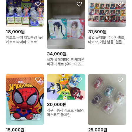
18,000원
37,500원
케로로 쿠지 제일복권 h상
룩업 급처합니다! (사비토,
케로로 타마마 도로로
마코모, 에렌 남음) 일괄시
11만원₩
34,000원
세가 유메미라이즈 케이온
피규어 세트 (유이, 아즈
사)-반택가능
30,000원
개구리중사 케로로 지로리
마스코트 볼체인
15,000원
25,000원