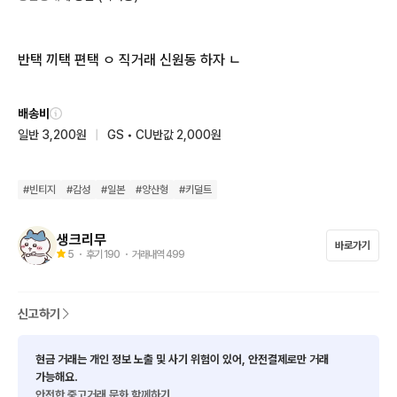
반택 끼택 편택 ㅇ 직거래 신원동 하자 ㄴ
배송비
일반 3,200원
|
GS • CU반값 2,000원
#
빈티지
#
감성
#
일본
#
양산형
#
키덜트
생크리무
바로가기
5
・ 후기
190
・ 거래내역
499
신고하기
현금 거래는 개인 정보 노출 및 사기 위험이 있어, 안전결제로만 거래
가능해요.
안전한 중고거래 문화 함께하기