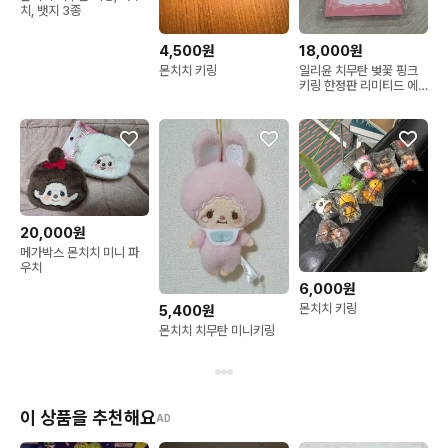
치, 뱃지 3종
4,500원
18,000원
몬치치 키링
일리윤 치무탄 벚꽃 핑크
키링 한정판 리미티드 에
디션 몬치치
20,000원
메가박스 몬치치 미니 파
우치
6,000원
몬치치 키링
5,400원
몬치치 치무탄 미니키링
이 상품을 추천해요
AD