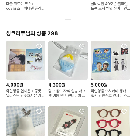
마블 핫토이 코스비
실바니안 40주년 블라인
cosbi 스파이더맨 플러시
드팩 토끼 빨강 실바니안
키체인 컬렉션 인형키링
패밀리
스파이더맨2099
생크리무님의 상품 298
4,000원
4,300원
5,000원
약한영웅 연시은 비공굿
망고 빙수 자석 설빙 마그
약한영웅 수시카페 생카
일러스트 + 수호시은 카페
넷 여름 썸머 인테리어 소
엽서 + 안수호 연시은 스
엽서 현윙 수시 생카
품 일본 감성 잡화 빈티지
티커 수호시은 비공굿