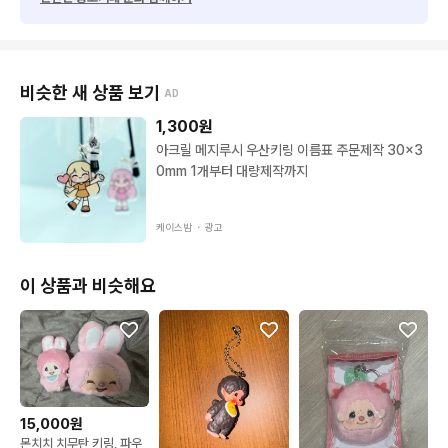
비슷한 새 상품 보기
AD
1,300
원
아크릴 메지루시 우산키링 이름표 주문제작 30x3
0mm 1개부터 대량제작까지
케이스밤 ・
광고
이 상품과 비슷해요
15,000원
몬치치 치무탄 키링, 파우