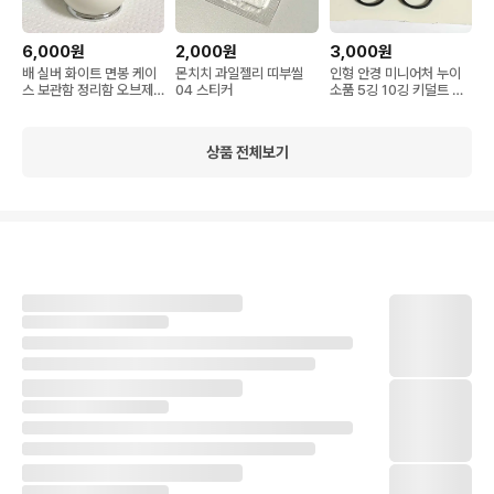
6,000원
2,000원
3,000원
배 실버 화이트 면봉 케이
몬치치 과일젤리 띠부씰
인형 안경 미니어처 누이
스 보관함 정리함 오브제
04 스티커
소품 5깅 10깅 키덜트 빈
인테리어 소품 잡화
티지 잡화
상품 전체보기