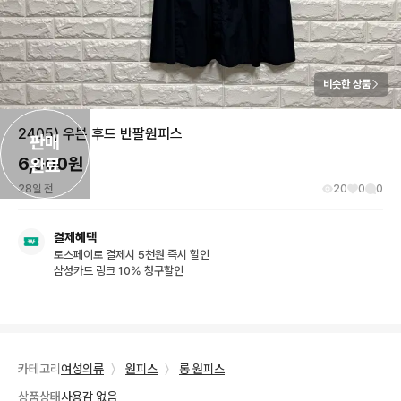
비슷한 상품
2405) 우븐 후드 반팔원피스
판매

6,000
원
완료
28일 전
20
0
0
결제혜택
토스페이로 결제시 5천원 즉시 할인
삼성카드 링크 10% 청구할인
카테고리
여성의류
〉
원피스
〉
롱 원피스
상품상태
사용감 없음