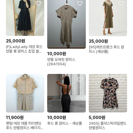
25,000원
25,000원
(F)LadyLady 여성 후드
[95]에트르몽크 후드 원
반팔 롱 원피스 집업 블랙
피스 (새상품)
10,000원
J1W3291
반팔 오버핏 원피스
(26A1554)
11,900원
10,000원
5,000원
팬텀 여성 여름 허리밴딩
후드 롱 원피스 - 새상품
2955) 플라스틱아일랜드
후드 반팔원피스 베이지
반팔원피스
95 (HU46258)