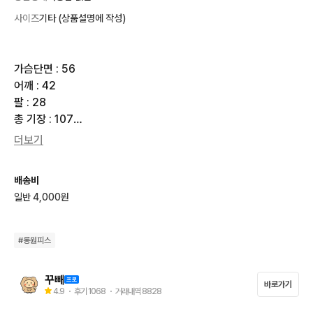
사이즈
기타 (상품설명에 작성)
가슴단면 : 56

어깨 : 42

팔 : 28

총 기장 : 107

스판 : x

더보기
**********공지사항**********

배송비
★택배비 선불 4000원, 도서산간지역 7000원

일반 4,000원
★반값택배 X 우체국택배 X(CJ대한통운 일반택배만 이용)

★4만원 이상 구매시 무료배송

★결제 후 3일간 보관 가능(이미 구매하신 보관물품 절대 취소 X)

#
롱원피스
★결제 순, 예약 없음

★택배 발송은 주말 및 공휴일 제외하고 익일 발송

꾸빼
바로가기
→10시 전 결제확인 시 당일배송 가능

4.9
・ 후기
1068
・ 거래내역
8828
★직거래 X 착샷 X 할인 X 교환 X 환불 X
