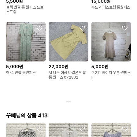
5,500원
15,000원
블랙 반팔 롱 원피스 드로
후드 허리스트링 롱원피스
스트링
5,000원
22,000원
5,000원
형-4 반팔 롱원피스
M 나우 여성 나일론 반팔
ㅈ211 베이지 우븐 원피스
롱 원피스 0728J2
F
꾸빼님의 상품 413