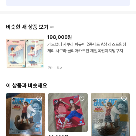
비슷한 새 상품 보기
AD
198,000
원
카드캡터 사쿠라 피규어 2종세트 A상 라스트원상
체리 사쿠라 클리어카드편 제일복권이치방쿠지
쿠팡 ・
광고
이 상품과 비슷해요