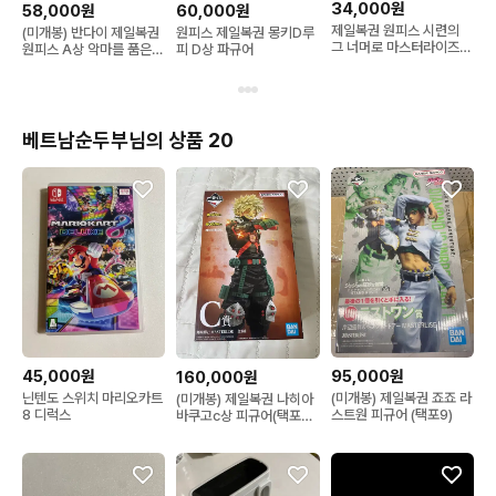
34,000원
58,000원
60,000원
제일복권 원피스 시련의
(미개봉) 반다이 제일복권
원피스 제일복권 몽키D루
그 너머로 마스터라이즈
원피스 A상 악마를 품은
피 D상 파규어
루피 A상[반다이 정품(빨
자들 루피 기어5 피규어
간고양이)]
베트남순두부님의 상품 20
45,000원
95,000원
160,000원
닌텐도 스위치 마리오카트
(미개봉) 제일복권 죠죠 라
(미개봉) 제일복권 나히아
8 디럭스
스트원 피규어 (택포9)
바쿠고c상 피규어(택포
15.5)