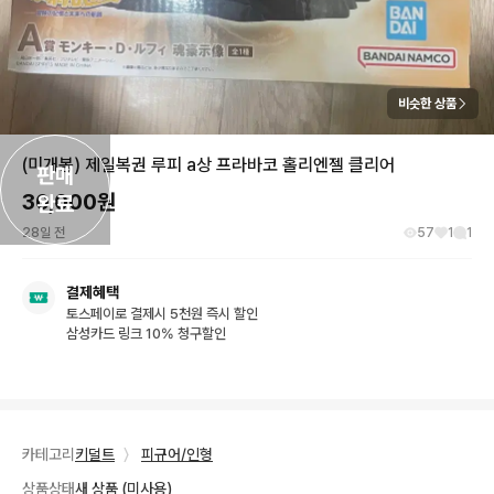
비슷한 상품
(미개봉) 제일복권 루피 a상 프라바코 홀리엔젤 클리어
판매

30,000
원
완료
28일 전
57
1
1
결제혜택
토스페이로 결제시 5천원 즉시 할인
삼성카드 링크 10% 청구할인
카테고리
키덜트
〉
피규어/인형
상품상태
새 상품 (미사용)