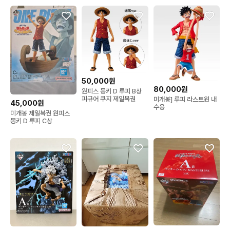
50,000원
80,000원
원피스 몽키 D 루피 B상
피규어 쿠지 제일복권
미개봉] 루피 라스트원 내
45,000원
수용
미개봉 제일복권 원피스
몽키 D 루피 C상