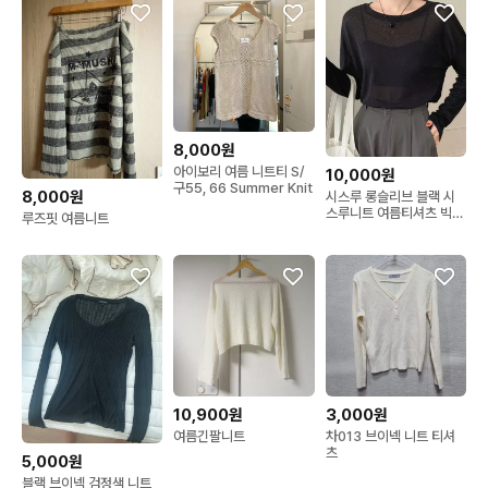
8,000원
아이보리 여름 니트티 S/
10,000원
구55, 66 Summer Knit
8,000원
시스루 롱슬리브 블랙 시
스루니트 여름티셔츠 빅사
루즈핏 여름니트
이즈니트비키니커버옷 수
영복래쉬가드
10,900원
3,000원
여름긴팔니트
차013 브이넥 니트 티셔
츠
5,000원
블랙 브이넥 검정색 니트