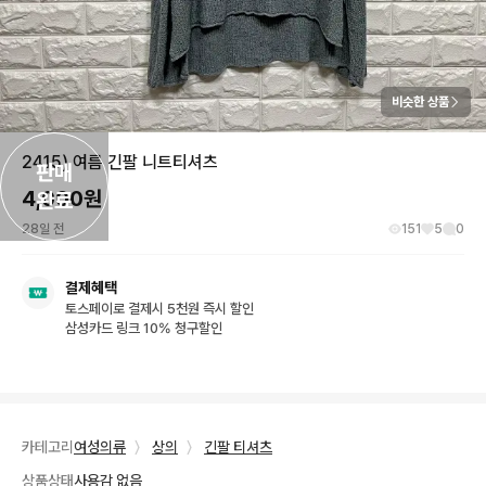
비슷한 상품
2415) 여름 긴팔 니트티셔츠
판매

4,000
원
완료
28일 전
151
5
0
결제혜택
토스페이로 결제시 5천원 즉시 할인
삼성카드 링크 10% 청구할인
카테고리
여성의류
〉
상의
〉
긴팔 티셔츠
상품상태
사용감 없음