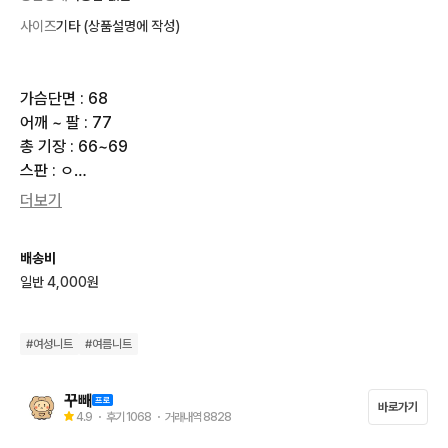
사이즈
기타 (상품설명에 작성)
가슴단면 : 68

어깨 ~ 팔 : 77

총 기장 : 66~69

스판 : ㅇ

더보기
**********공지사항**********

★택배비 선불 4000원, 도서산간지역 7000원

배송비
★반값택배 X 우체국택배 X(CJ대한통운 일반택배만 이용)

일반 4,000원
★4만원 이상 구매시 무료배송

★결제 후 3일간 보관 가능(이미 구매하신 보관물품 절대 취소 X)

★결제 순, 예약 없음

#
여성니트
#
여름니트
★택배 발송은 주말 및 공휴일 제외하고 익일 발송

→10시 전 결제확인 시 당일배송 가능

꾸빼
바로가기
★직거래 X 착샷 X 할인 X 교환 X 환불 X

4.9
・ 후기
1068
・ 거래내역
8828
★사이즈 관련해서는 실측사이즈 참고
