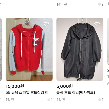
1
14일 전
2
15,000원
5,000원
55 뉴욕 스타일 후드집업 레드/그레이
블랙 후드 집업(빅사이즈)
1
1일 전
1
7일 전
1