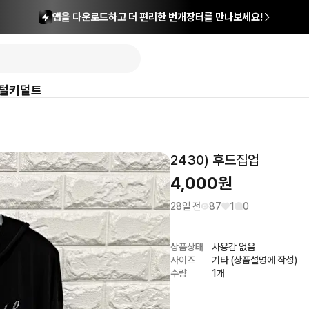
앱을 다운로드하고 더 편리한 번개장터를 만나보세요!
털
키덜트
2430) 후드집업
4,000
원
28일 전
87
1
0
상품상태
사용감 없음
사이즈
기타 (상품설명에 작성)
수량
1개