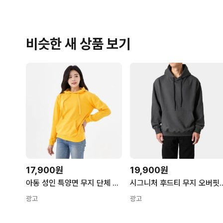
비슷한 새 상품 보기
17,900원
19,900원
아동 성인 특양면 무지 단체 후드티 회사 과티 주문제작 SH-3355
시그니처 후드티 무지 오버핏
광고
광고