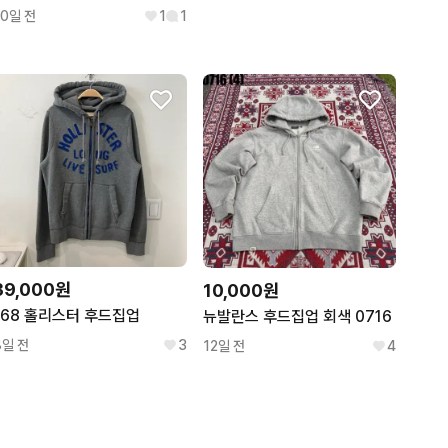
10일 전
1
1
39,000원
10,000원
168 홀리스터 후드집업
뉴발란스 후드집업 회색 0716
8일 전
3
12일 전
4