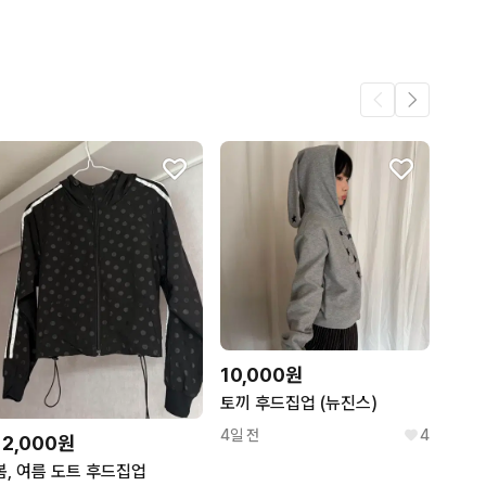
110
10,000원
토끼 후드집업 (뉴진스)
4일 전
4
12,000원
봄, 여름 도트 후드집업