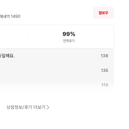
팔로우
래내역 
1490
99
%
만족후기
동일해요.
138
135
119
115
상점정보/후기 더보기
어요.
110