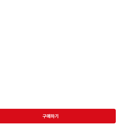
****

서산간지역 7000원

CJ대한통운 일반택배만 이용)

송

이미 구매하신 보관물품 절대 취소 X)

 제외하고 익일 발송

배송 가능

 X 환불 X

이즈 참고

구매하기
만 구제 특성상 미세한 오염등의 하자가 있을 수 있음 예