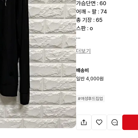
가슴단면 : 60

어깨 ~ 팔 : 74

총 기장 : 65

스판 : o

**********공지사항******
더보기
★택배비 선불 4000원, 도
★반값택배 X 우체국택배 X(
★4만원 이상 구매시 무료배
배송비
★결제 후 3일간 보관 가능(
일반 4,000원
★결제 순, 예약 없음

★택배 발송은 주말 및 공휴일
#
여성후드집업
→10시 전 결제확인 시 당일
★직거래 X 착샷 X 할인 X 교환
★사이즈 관련해서는 실측사
★최대한 사전 검수를 거치지
민하신분들은 피해주세요