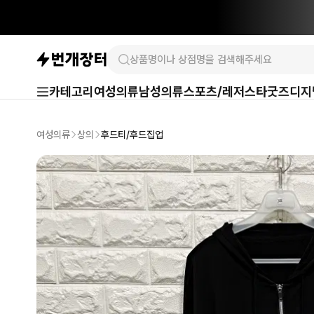
카테고리
여성의류
남성의류
스포츠/레저
스타굿즈
디지
여성의류
상의
후드티/후드집업