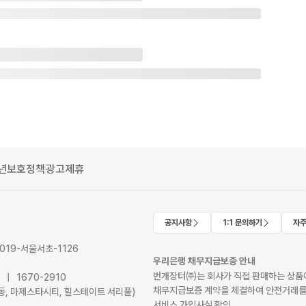
년보호정책
광고제휴
공지사항
1:1 문의하기
자주
2019-서울서초-1126
우리은행 채무지급보증 안내
번개장터㈜는 회사가 직접 판매하는 상품에
41 | 1670-2910
채무지급보증 계약을 체결하여 안전거래를
서초동, 마제스타시티, 힐스테이트 서리풀)
서비스 가입사실 확인