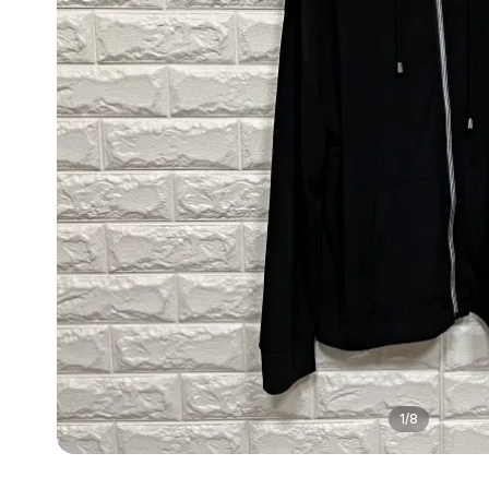
1
/
8