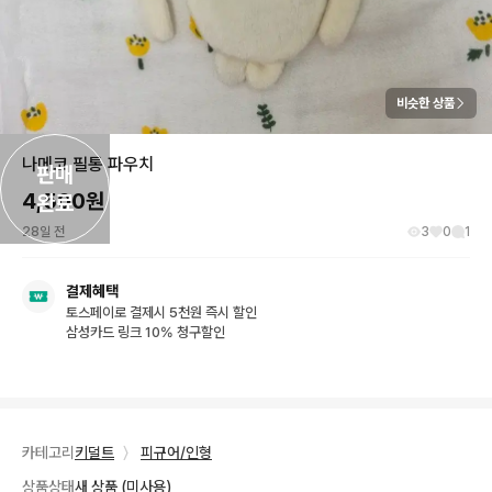
비슷한 상품
나메코 필통 파우치
판매

4,500
원
완료
28일 전
3
0
1
결제혜택
토스페이로 결제시 5천원 즉시 할인
삼성카드 링크 10% 청구할인
카테고리
키덜트
〉
피규어/인형
상품상태
새 상품 (미사용)