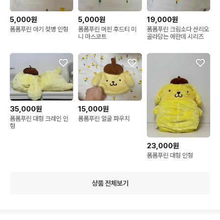
5,000원
5,000원
19,000원
폼폼푸린 아기 젖병 인형
폼폼푸린 머핀 후드티 미
폼폼푸린 크림소다 산리오
니 마스코트
골라담는 에란데 시리즈
35,000원
15,000원
폼폼푸린 대형 크레인 인
폼폼푸린 얼굴 파우치
형
23,000원
폼폼푸린 대형 인형
상품 전체보기