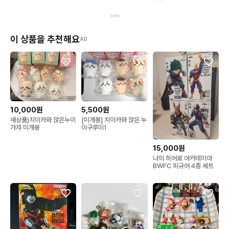
이 상품을 추천해요
AD
10,000원
5,500원
새상품)치이카와 앉은누이
[미개봉] 치이카와 앉은 누
가챠 미개봉
이구루미1
15,000원
나의 히어로 아카데미아
BWFC 피규어 4종 세트