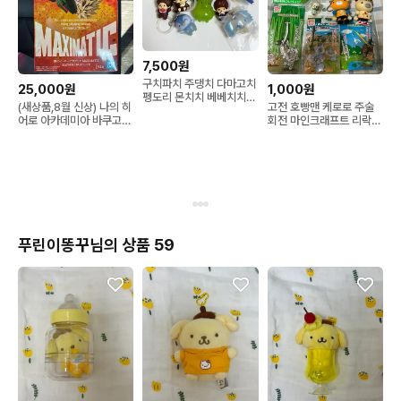
7,500원
구치파치 주댕치 다마고치
25,000원
1,000원
펭도리 몬치치 베베치치
(새상품,8월 신상) 나의 히
고전 호빵맨 케로로 주술
쥬얼펫 사피 케로로 타마
어로 아카데미아 바쿠고
회전 마인크래프트 리락쿠
마 라라의스타일기 다봉이
피규어 맥시매틱
마 코리락쿠마 카토짱 프
메지루시 가챠 키링
로그스타일 피규어 키링
미피 미니피규어 판매
푸린이똥꾸님의 상품 59