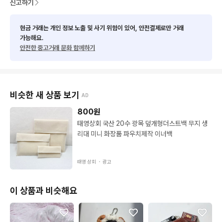
‼️ 판매중인 모든 제품은 전시 보관만 하였으나, 

신고하기
      중고제품이므로 세월감 등이 있을 수 있습니다.

      예민하신 분은 구입을 신중하게 고민해주세요.
현금 거래는 개인 정보 노출 및 사기 위험이 있어, 안전결제로만 거래
가능해요.
안전한 중고거래 문화 함께하기
비슷한 새 상품 보기
AD
800
원
태영상회 국산 20수 광목 덮개형더스트백 무지 생
리대 미니 화장품 파우치제작 이너백
태영 상회 ・
광고
이 상품과 비슷해요