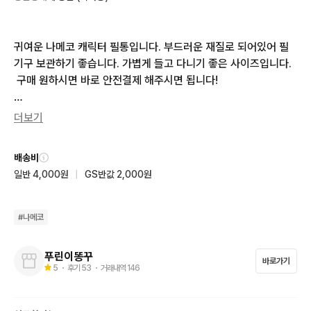
귀여운 나메코 캐릭터 필통입니다. 부드러운 재질로 되어있어 필
기구 보관하기 좋습니다. 가볍게 들고 다니기 좋은 사이즈입니다.
 구매 원하시면 바로 안전결제 해주시면 됩니다!

🧑‍🧑‍🧒 아기가 태어나 짐을 줄이기 위해 굿즈 정리 중입니다. 

더보기
      아직 아기가 많이 어려 답이 다소 느릴 수 있습니다. 

배송비
🧡 제가 정말 애정을 갖고 모으던 소장품들입니다.

일반 4,000원
|
GS반값 2,000원
      (일본직구 / 국내공식샵 등 검증된 채널 기반 구매)

      좋은 새 주인을 만나 행복했으면 좋겠습니다🥹

#
나메코
📦 육아로 인해 배송은 결제완료 시점으로부터 

      2-3일 내 접수 가능한 점 양해 부탁 드립니다.

푸린이똥꾸
바로가기
      - GS25 반값택배 +2,000원

5
・ 후기
53
・ 거래내역
146
      - GS25 일반택배 +4,000원
