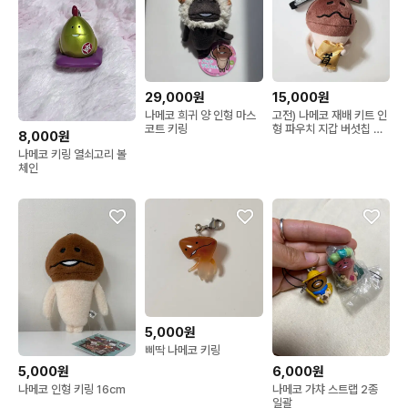
29,000원
15,000원
나메코 희귀 양 인형 마스
고전) 나메코 재배 키트 인
코트 키링
형 파우치 지갑 버섯칩 버
8,000원
전
나메코 키링 열쇠고리 볼
체인
5,000원
삐딱 나메코 키링
5,000원
6,000원
나메코 인형 키링 16cm
나메코 가챠 스트랩 2종
일괄