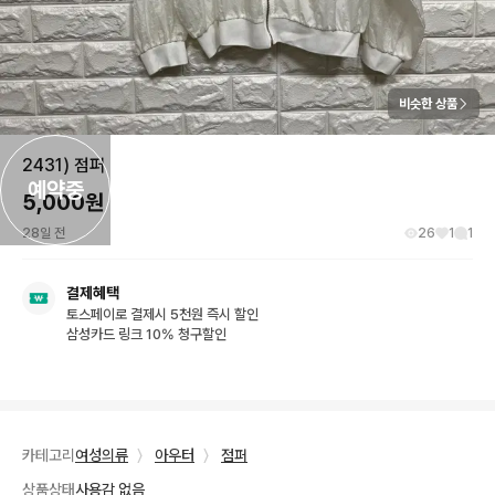
비슷한 상품
2431) 점퍼
예약중
5,000
원
28일 전
26
1
1
결제혜택
토스페이로 결제시 5천원 즉시 할인
삼성카드 링크 10% 청구할인
카테고리
여성의류
〉
아우터
〉
점퍼
상품상태
사용감 없음