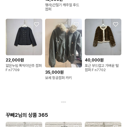
행사)간절기 캐주얼 후드
점퍼
22,000원
40,000원
얇은누빔 똑딱이단추 점퍼
포근 부드럽고 가벼운 털
F n7709
점퍼 F n7702
35,000원
보세 항공점퍼 카키
꾸빼2님의 상품 365