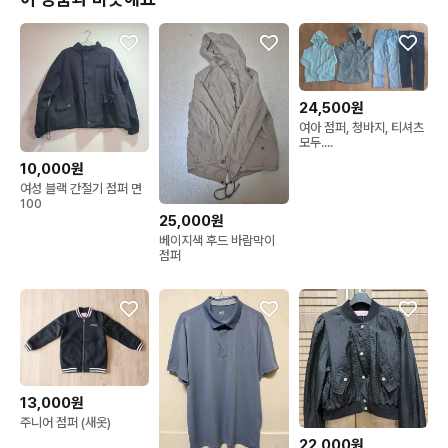
24,500원
여아 점퍼, 청바지, 티셔츠
모두....
10,000원
여성 블랙 간절기 점퍼 면
100
25,000원
베이지색 후드 바람막이
점퍼
13,000원
주니어 점퍼 (새옷)
22,000원