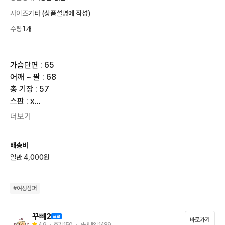
사이즈
기타 (상품설명에 작성)
수량
1개
가슴단면 : 65

어깨 ~ 팔 : 68

총 기장 : 57

스판 : x

더보기
**********공지사항**********

★택배비 선불 4000원, 도서산간지역 7000원

배송비
★반값택배 X 우체국택배 X(CJ대한통운 일반택배만 이용)

일반 4,000원
★4만원 이상 구매시 무료배송

★결제 후 3일간 보관 가능(이미 구매하신 보관물품 절대 취소 X)

★결제 순, 예약 없음

#
여성점퍼
★택배 발송은 주말 및 공휴일 제외하고 익일 발송

→10시 전 결제확인 시 당일배송 가능

꾸빼2
바로가기
★직거래 X 착샷 X 할인 X 교환 X 환불 X

4.9
・ 후기
150
・ 거래내역
1489