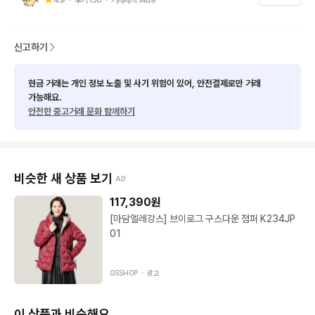
★사이즈 관련해서는 실측사이즈 참고

★최대한 사전 검수를 거치지만 구제 특성상 미세한 오염등의 하
자가 있을 수 있음 예민하신분들은 피해주세요
신고하기
현금 거래는 개인 정보 노출 및 사기 위험이 있어, 안전결제로만 거래
가능해요.
안전한 중고거래 문화 함께하기
비슷한 새 상품 보기
AD
117,390
원
[마담엘레강스] 브이로그 구스다운 점퍼 K234JP
01
GSSHOP ・
광고
이 상품과 비슷해요