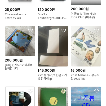
200,000원
25,000원
120,000원
더 폴스 lp The High
The weekend -
Dok2 -
Tide Club (미개봉)
Starboy CD
Thunderground EP
CD
200,000원
[CD] 빈지노 12 미개봉
판매합니다
145,000원
15,000원
Xxx 랭귀지1,2 합본 미개
Post Malone - 정규 5
봉 김심야 lp
집 AUSTIN