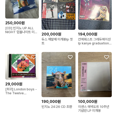
250,000원
[CD] 빈지노 UP ALL
NIGHT 업올나이트 미개
200,000원
194,000원
봉 판매합니다
듀스 재발매 미개봉lp 셋
칸예웨스트 그레듀에이션
트
lp kanye graduation
vinyl
29,000원
[희귀] London boys -
The Twelve
commandments of
dance 런던보이즈 베스
190,000원
100,000원
트음반
빈지노 24:26 CD 초판
이센스 에넥도트 10주년
기념반 LP 미개봉