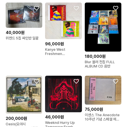
40,000원
위켄드 5집 싸인반 일괄
96,000원
Kanye West
Freshmen
180,000원
Adjustment 1,2 CD 세
Blur 블러 전집 FULL
ALBUM CD 음반
75,000원
이센스 The Anecdote
46,000원
200,000원
10주년 기념 스페셜 에디
Weeknd Hurry Up
션 CD
Oasis(오아시
Tomorrow Frank