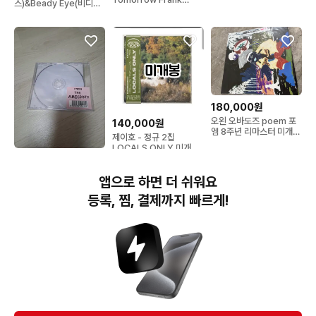
스)&Beady Eye(비디아
Miller LP
이)LP/CD
180,000원
오왼 오바도즈 poem 포
140,000원
엠 8주년 리마스터 미개봉
제이호 - 정규 2집
LP
LOCALS ONLY 미개봉
CD
150,000원
이센스 에넥도트 미개봉
앱으로 하면 더 쉬워요
초판 택포 15만 (가사 포스
터O)
등록, 찜, 결제까지 빠르게!
번개장터(주) 사업자정보, 이용약관 및 기타 법적고지
번개장터㈜는 통신판매중개자이며, 통신판매의 당사자가 아닙니다. 전자상거래 등에서의
소비자보호에 관한 법률 등 관련 법령 및 번개장터㈜의 약관에 따라 상품, 상품정보, 거래에 관한 책임은
개별 판매자에게 귀속하고, 번개장터㈜는 원칙적으로 회원간 거래에 대하여 책임을 지지 않습니다.
다만, 번개장터㈜가 직접 판매하는 상품에 대한 책임은 번개장터㈜에게 귀속합니다.