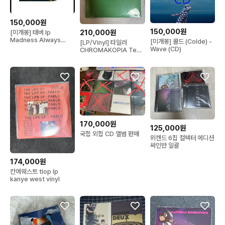
150,000원
150,000원
210,000원
[미개봉] 태버 lp
Madness Always
[미개봉] 콜드 (Colde) -
[LP/Vinyl] 타일러
Turns to
Wave (CD)
CHROMAKOPIA Test
Pressing
170,000원
125,000원
국힙 외힙 CD 앨범 판매
위켄드 6집 컬렉터 에디션
싸인반 일괄
174,000원
칸예웨스트 tlop lp
kanye west vinyl