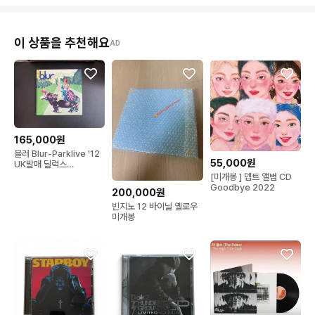
이 상품을 추천해요
AD
165,000원
블러 Blur-Parklive '12
55,000원
UK발매 딜럭스
4CD+DVD
[미개봉 ] 뎁트 앨범 CD
Goodbye 2022
200,000원
빈지노 12 바이닐 옐로우
미개봉