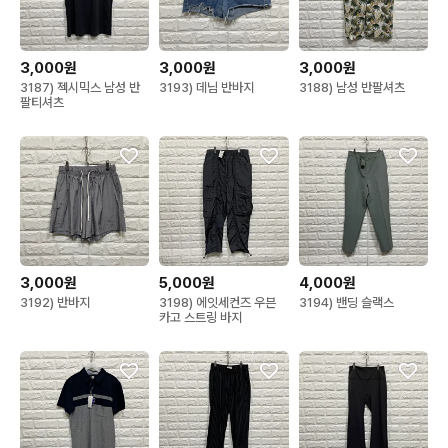
3,000원
3,000원
3,000원
3187) 젝시믹스 남성 반
3193) 데님 반바지
3188) 남성 반팔셔츠
팔티셔츠
3,000원
5,000원
4,000원
3192) 반바지
3198) 에잇세컨즈 우븐
3194) 밴딩 슬랙스
카고 스트링 바지