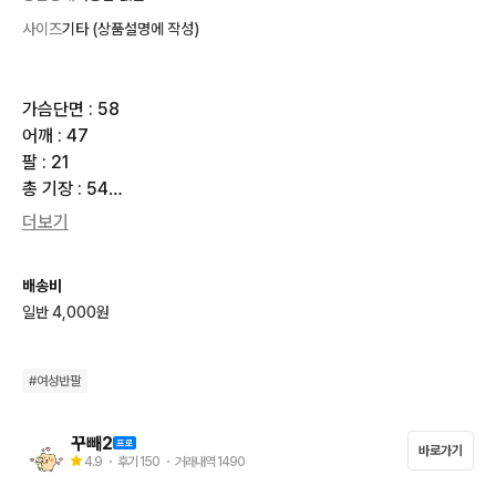
사이즈
기타 (상품설명에 작성)
가슴단면 : 58

어깨 : 47

팔 : 21

총 기장 : 54

스판 : o

더보기
**********공지사항**********

배송비
★택배비 선불 4000원, 도서산간지역 7000원

일반 4,000원
★반값택배 X 우체국택배 X(CJ대한통운 일반택배만 이용)

★4만원 이상 구매시 무료배송

★결제 후 3일간 보관 가능(이미 구매하신 보관물품 절대 취소 X)

#
여성반팔
★결제 순, 예약 없음

★택배 발송은 주말 및 공휴일 제외하고 익일 발송

꾸빼2
바로가기
→10시 전 결제확인 시 당일배송 가능

4.9
・ 후기
150
・ 거래내역
1490
★직거래 X 착샷 X 할인 X 교환 X 환불 X
