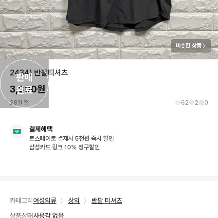
비슷한 상품
2434) 반팔티셔츠
판매

3,000
원
완료
28일 전
62
2
0
결제혜택
토스페이로 결제시 5천원 즉시 할인
삼성카드 링크 10% 청구할인
카테고리
여성의류
〉
상의
〉
반팔 티셔츠
상품상태
사용감 없음