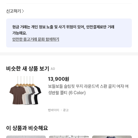
★사이즈 관련해서는 실측사이즈 참고

★최대한 사전 검수를 거치지만 구제 특성상 미세한 오염등의 하
신고하기
자가 있을 수 있음 예민하신분들은 피해주세요
현금 거래는 개인 정보 노출 및 사기 위험이 있어, 안전결제로만 거래
가능해요.
안전한 중고거래 문화 함께하기
비슷한 새 상품 보기
AD
13,900
원
보들보들 슬림핏 무지 라운드넥 스판 골지 여자 여
성반팔 쫄티 (6 Color)
텐바이미 ・
광고
이 상품과 비슷해요