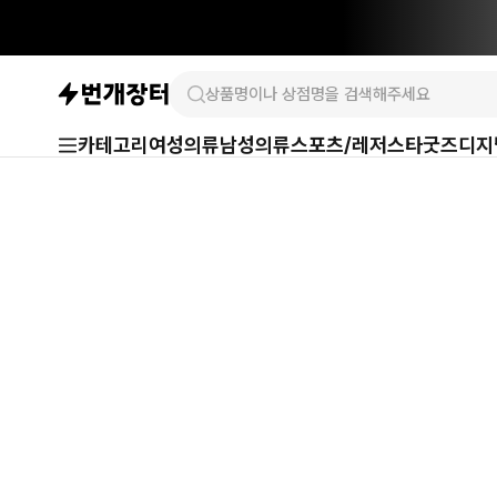
카테고리
여성의류
남성의류
스포츠/레저
스타굿즈
디지