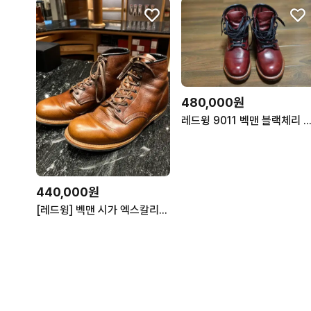
480,000원
레드윙 9011 벡맨 블랙체리 8D/26
440,000원
[레드윙] 벡맨 시가 엑스칼리버 9422 (10.5D)