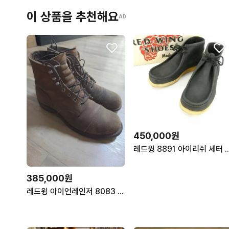
이 상품을 추천해요
AD
450,000원
레드윙 8891 아이리쉬 세터 왈라
385,000원
레드윙 아이언레인저 8083 호손뮬스키너 9D 270