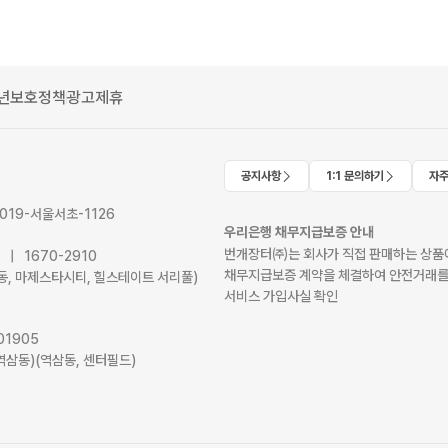
년보호정책
광고제휴
공지사항
1:1 문의하기
자주
2019-서울서초-1126
우리은행 채무지급보증 안내
번개장터㈜는 회사가 직접 판매하는 상품에
41 | 1670-2910
채무지급보증 계약을 체결하여 안전거래를
서초동, 마제스타시티, 힐스테이트 서리풀)
서비스 가입사실 확인
01905
역삼동)(역삼동, 센터필드)