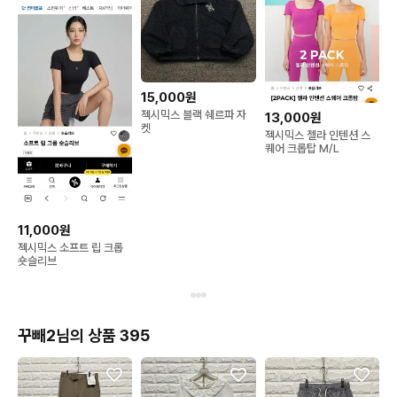
15,000원
젝시믹스 블랙 쉐르파 자
13,000원
켓
젝시믹스 젤라 인텐션 스
퀘어 크롭탑 M/L
11,000원
젝시믹스 소프트 립 크롭
숏슬리브
꾸빼2님의 상품 395