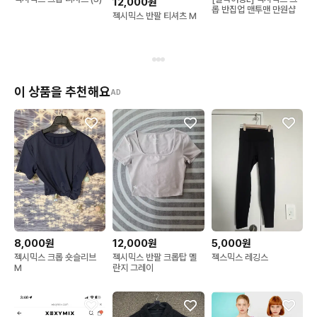
12,000원
롭 반집업 맨투맨 만원샵
젝시믹스 반팔 티셔츠 M
이 상품을 추천해요
AD
8,000원
12,000원
5,000원
젝시믹스 크롭 숏슬리브
젝시믹스 반팔 크롭탑 멜
젝스믹스 레깅스
M
란지 그레이