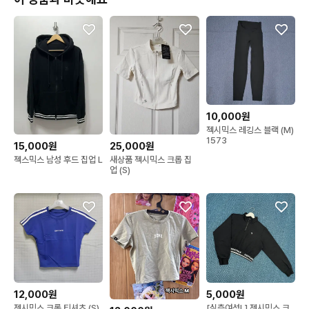
10,000원
젝시믹스 레깅스 블랙 (M)
1573
15,000원
25,000원
젝스믹스 남성 후드 집업 L
새상품 젝시믹스 크롭 집
업 (S)
12,000원
5,000원
젝시믹스 크롭 티셔츠 (S)
[실측여성L] 젝시믹스 크