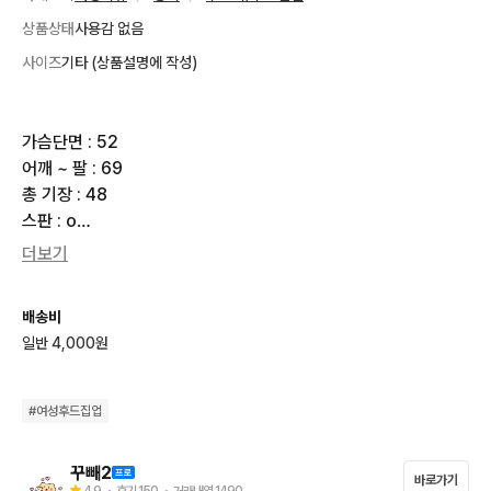
상품상태
사용감 없음
사이즈
기타 (상품설명에 작성)
가슴단면 : 52

어깨 ~ 팔 : 69

총 기장 : 48

스판 : o

더보기
**********공지사항**********

★택배비 선불 4000원, 도서산간지역 7000원

배송비
★반값택배 X 우체국택배 X(CJ대한통운 일반택배만 이용)

일반 4,000원
★4만원 이상 구매시 무료배송

★결제 후 3일간 보관 가능(이미 구매하신 보관물품 절대 취소 X)

★결제 순, 예약 없음

#
여성후드집업
★택배 발송은 주말 및 공휴일 제외하고 익일 발송

→10시 전 결제확인 시 당일배송 가능

꾸빼2
바로가기
★직거래 X 착샷 X 할인 X 교환 X 환불 X

4.9
・ 후기
150
・ 거래내역
1490