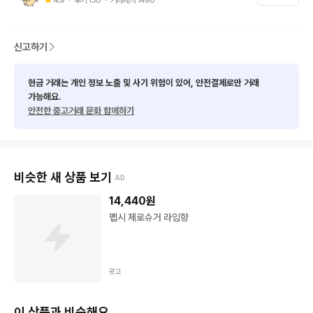
★사이즈 관련해서는 실측사이즈 참고

★최대한 사전 검수를 거치지만 구제 특성상 미세한 오염등의 하
자가 있을 수 있음 예민하신분들은 피해주세요
신고하기
현금 거래는 개인 정보 노출 및 사기 위험이 있어, 안전결제로만 거래
가능해요.
안전한 중고거래 문화 함께하기
비슷한 새 상품 보기
AD
14,440
원
펩시 제로슈거 라임향
광고
이 상품과 비슷해요