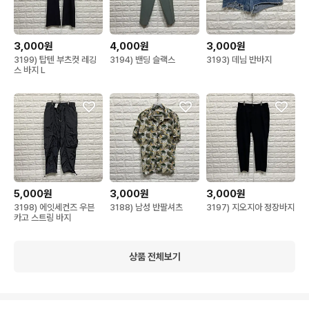
3,000원
4,000원
3,000원
3199) 탑텐 부츠컷 레깅
3194) 밴딩 슬랙스
3193) 데님 반바지
스 바지 L
5,000원
3,000원
3,000원
3198) 에잇세컨즈 우븐
3188) 남성 반팔셔츠
3197) 지오지아 정장바지
카고 스트링 바지
상품 전체보기