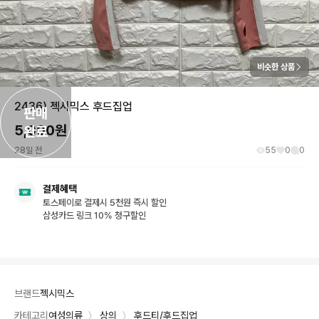
비슷한 상품
2436) 젝시믹스 후드집업
판매

5,000
원
완료
28일 전
55
0
0
결제혜택
토스페이로 결제시 5천원 즉시 할인
삼성카드 링크 10% 청구할인
브랜드
젝시믹스
카테고리
여성의류
〉
상의
〉
후드티/후드집업