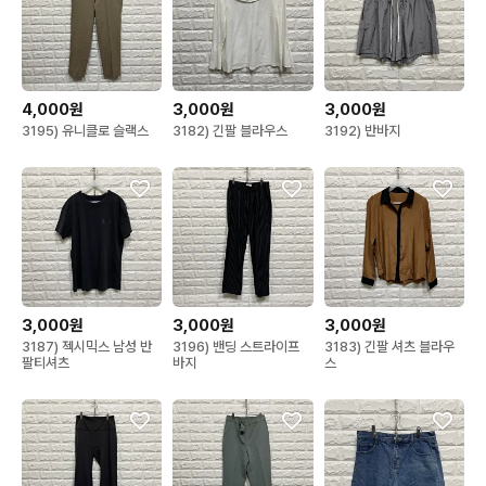
4,000원
3,000원
3,000원
3195) 유니클로 슬랙스
3182) 긴팔 블라우스
3192) 반바지
3,000원
3,000원
3,000원
3187) 젝시믹스 남성 반
3196) 밴딩 스트라이프
3183) 긴팔 셔츠 블라우
팔티셔츠
바지
스