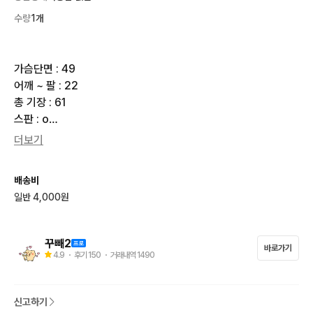
수량
1개
가슴단면 : 49

어깨 ~ 팔 : 22

총 기장 : 61

스판 : o

더보기
**********공지사항**********

★택배비 선불 4000원, 도서산간지역 7000원

배송비
★반값택배 X 우체국택배 X(CJ대한통운 일반택배만 이용)

일반 4,000원
★4만원 이상 구매시 무료배송

★결제 후 3일간 보관 가능(이미 구매하신 보관물품 절대 취소 X)

★결제 순, 예약 없음

꾸빼2
바로가기
★택배 발송은 주말 및 공휴일 제외하고 익일 발송

4.9
・ 후기
150
・ 거래내역
1490
→10시 전 결제확인 시 당일배송 가능

★직거래 X 착샷 X 할인 X 교환 X 환불 X

신고하기
★사이즈 관련해서는 실측사이즈 참고
