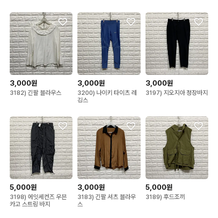
3,000원
3,000원
3,000원
3182) 긴팔 블라우스
3200) 나이키 타이츠 레
3197) 지오지아 정장바지
깅스
5,000원
3,000원
5,000원
3198) 에잇세컨즈 우븐
3183) 긴팔 셔츠 블라우
3189) 후드조끼
카고 스트링 바지
스