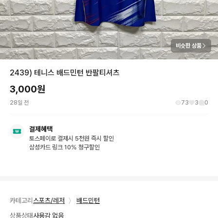
비슷한 상품
2439) 테니스 배드민턴 반팔티셔츠
3,000
원
28일 전
73
3
0
결제혜택
토스페이로 결제시 5천원 즉시 할인
삼성카드 링크 10% 청구할인
카테고리
스포츠/레저
〉
배드민턴
상품상태
사용감 없음