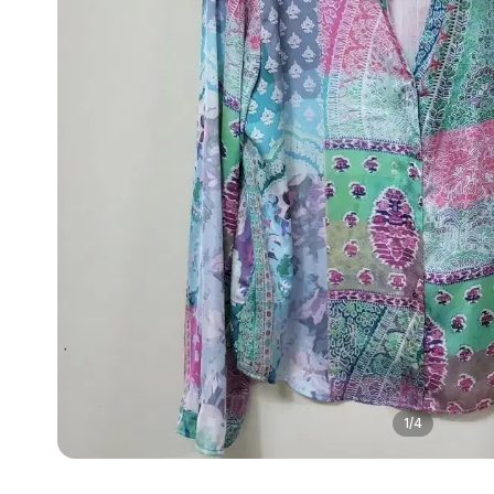
1
/
4