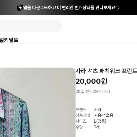
앱을 다운로드하고 더 편리한 번개장터를 만나보세요!
털
키덜트
자라 셔츠 패치워크 프린트
20,000
원
28일 전
29
1
0
브랜드
자라
상품상태
사용감 없음
사이즈
L(공용)
수량
1개