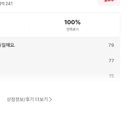
역 
241
100
%
만족후기
동일해요.
79
77
75
61
상점정보/후기 더보기
어요.
55
54