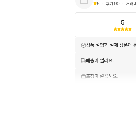
5
・
후기 
90
・
거래내
5
상품 설명과 실제 상품이 
배송이 빨라요.
포장이 깔끔해요.
번개톡 답변이 빨라요.
상품 정보가 자세히 적혀있
친절하고 배려가 넘쳐요.