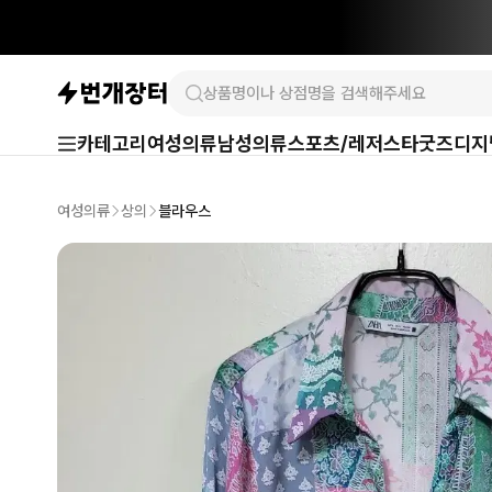
카테고리
여성의류
남성의류
스포츠/레저
스타굿즈
디지
여성의류
상의
블라우스