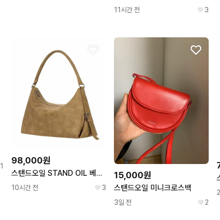
11시간 전
3
98,000원
1
스탠드오일 STAND OIL 베이지 브라운 호보백 숄더백 크로스백 자가사용 거의 새것
15,000원
스탠드오일 미니크로스백
10시간 전
3
3일 전
2