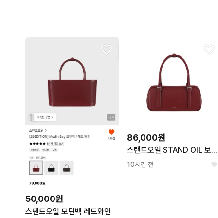
86,000원
스탠드오일 STAND OIL 보스턴 미니 숄더백 와인핑크 가죽 핸드백 데일리 가방 새상품
10시간 전
50,000원
스탠드오일 모딘백 레드와인