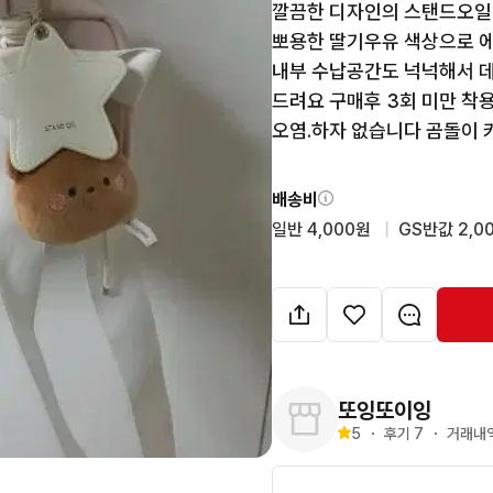
깔끔한 디자인의 스탠드오일
뽀용한 딸기우유 색상으로 에
내부 수납공간도 넉넉해서 데
드려요 구매후 3회 미만 착
오염.하자 없습니다 곰돌이 
배송비
일반 4,000원
  |  
GS반값 2,0
또잉또이잉
5
・
후기 
7
・
거래내역