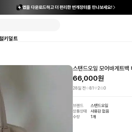
앱을 다운로드하고 더 편리한 번개장터를 만나보세요!
털
키덜트
스탠드오일 모어바게트백
66,000
원
28일 전
81
2
0
브랜드
스탠드오일
상품상태
사용감 없음
수량
1개