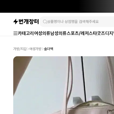
카테고리
여성의류
남성의류
스포츠/레저
스타굿즈
디지
가방/지갑
여성가방
숄더백