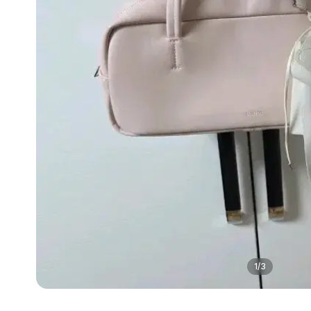
1
/
3