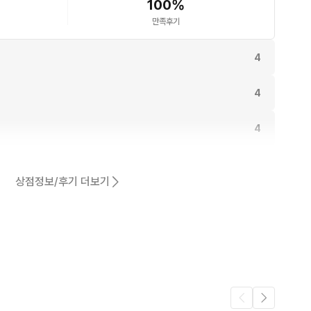
100
%
만족후기
4
4
4
.
4
상점정보/후기 더보기
4