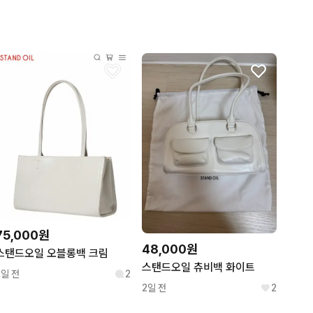
75,000원
48,000원
스탠드오일 오블롱백 크림
스탠드오일 츄비백 화이트
2일 전
2
2일 전
2