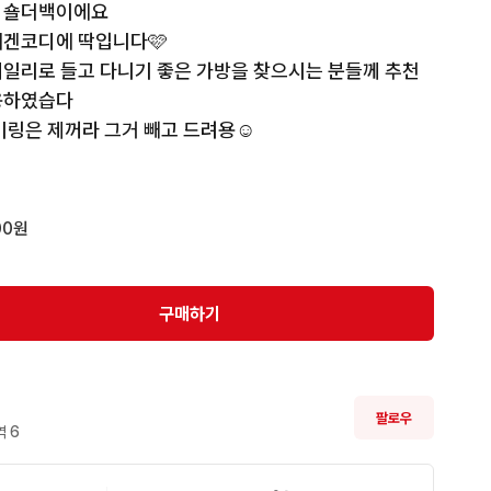
 숄더백이에요

겐코디에 딱입니다🩷

일리로 들고 다니기 좋은 가방을 찾으시는 분들께 추천
용하였습다

키링은 제꺼라 그거 빼고 드려용☺️
00원
구매하기
팔로우
 
6