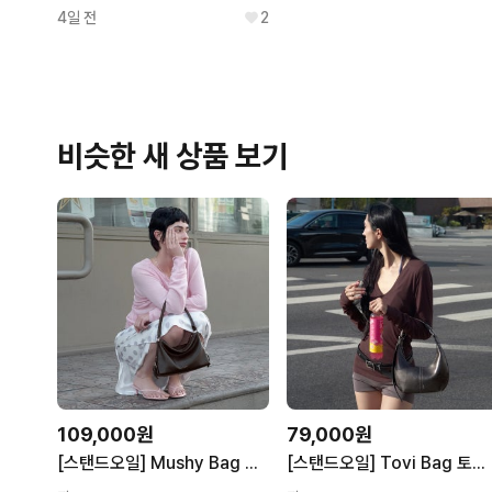
4일 전
2
비슷한 새 상품 보기
109,000원
79,000원
[스탠드오일] Mushy Bag Mini 머쉬백 미니 / 마론
[스탠드오일] Tovi Bag 토비백 / 메탈릭 그레이