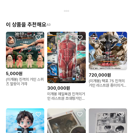
이 상품을 추천해요
AD
5,000원
720,000원
(미개봉) 진격의 거인 스퀴
(미개봉) 택포 75 진격의
즈 말랑이 가챠
거인 라스트원 종미의거인
300,000원
피규어
미개봉 제일복권 진격의거
인 라스트원 초대형거인
팝니다. 하단개봉의심