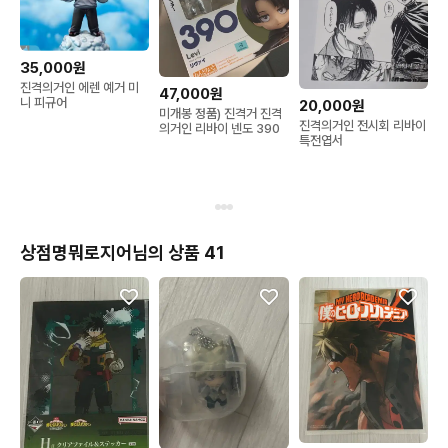
35,000원
진격의거인 에렌 예거 미
47,000원
니 피규어
20,000원
미개봉 정품) 진격거 진격
진격의거인 전시회 리바이
의거인 리바이 넨도 390
특전엽서
상점명뭐로지어님의 상품 41