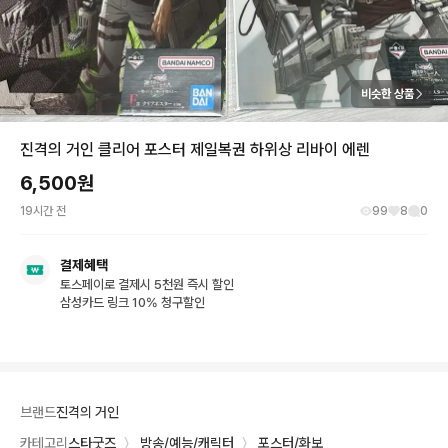
비슷한 상품
진격의 거인 클리어 포스터 제일복권 하위상 리바이 에렌
6,500
원
19시간 전
99
8
0
결제혜택
토스페이로 결제시 5천원 즉시 할인
삼성카드 링크 10% 청구할인
브랜드
진격의 거인
카테고리
스타굿즈
〉
방송/예능/캐릭터
〉
포스터/화보