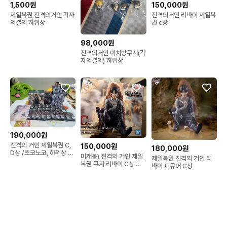
1,500원
150,000원
제일복권 진격의거인 각자
진격의거인 리바이 제일복
의결의 하위상
권 c상
98,000원
진격의거인 이치방쿠지(각
자의결의) 하위상
190,000원
진격의 거인 제일복권 C,
150,000원
180,000원
D상 /초코노코, 하위상 일
미개봉) 진격의 거인 제일
제일복권 진격의 거인 리
괄판매
복권 쿠지 리바이 C상 판
바이 피규어 C상
매합니다.