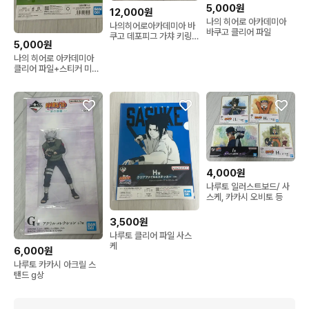
5,000원
12,000원
나의 히어로 아카데미아
나의히어로아카데미아 바
바쿠고 클리어 파일
쿠고 데포피그 가챠 키링
5,000원
피규어
나의 히어로 아카데미아
클리어 파일+스티커 미도
리야 제일복권
4,000원
나루토 일러스트보드/ 사
스케, 카카시 오비토 등
3,500원
나루토 클리어 파일 사스
케
6,000원
나루토 카카시 아크릴 스
탠드 g상