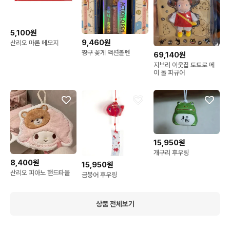
5,100원
9,460원
산리오 마론 메모지
짱구 꽃게 액션볼펜
69,140원
지브리 이웃집 토토로 메
이 돌 피규어
15,950원
개구리 후우링
8,400원
15,950원
산리오 피아노 핸드타올
금붕어 후우링
상품 전체보기