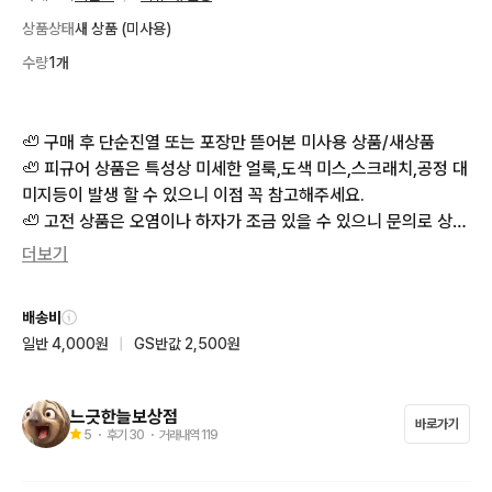
상품상태
새 상품 (미사용)
수량
1개
🦥 구매 후 단순진열 또는 포장만 뜯어본 미사용 상품/새상품

🦥 피규어 상품은 특성상 미세한 얼룩,도색 미스,스크래치,공정 대
미지등이 발생 할 수 있으니 이점 꼭 참고해주세요.

🦥 고전 상품은 오염이나 하자가 조금 있을 수 있으니 문의로 상세
한 사진를 받아 보신 후 신중하게 생각하고 구매 부탁드립니다.

더보기
🦥 지금 보여드린 상품은 새상품으로 다시 가지고 올 수 있으나 현
재 판매한 가격보다 가격이 인상 되거나 입고가 느릴 수 있다는 점
배송비
 양해바랍니다.

일반 4,000원
|
GS반값 2,500원
🦥 다시 가지고 와줬으면 하는 상품이 있거나 풀박으로 구매하고
 싶은 경우 언제든 늘보상점으로 문의해 주세요. 

🦥 단순변심에 의한 &lt;취소,환불,교환&gt; 불가능 합니다.
느긋한늘보상점
바로가기
5
・ 후기
30
・ 거래내역
119