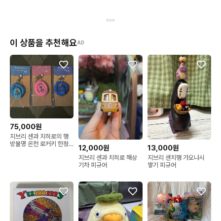
이 상품을 추천해요
AD
75,000원
지브리 센과 치히로의 행
방불명 온천 로커키 한정
12,000원
13,000원
판
지브리 센과 치히로 해상
지브리 센치행 가오나시
기차 피규어
쌓기 피규어