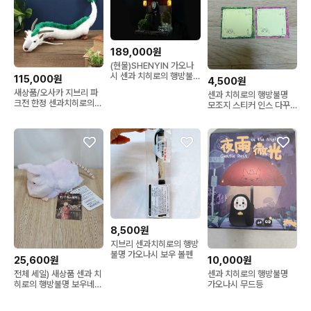
189,000원
(현물)SHENYIN 가오나
시 센과 치히로의 행방불
115,000원
4,500원
명 레진 지브리 피규어
새상품/오사카 지브리 파
센과 치히로의 행방불명
크전 한정 센과치히로의
모조지 스티커 인스 다꾸
행방불명 하쿠 용 인형
지브리
8,500원
지브리 센과치히로의 행방
불명 가오나시 보우 볼펜
25,600원
10,000원
전체 세일) 새상품 센과 치
센과 치히로의 행방불명
히로의 행방불명 보우네즈
가오나시 무드등
미 인형