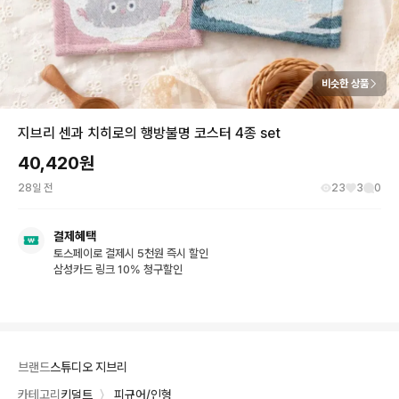
비슷한 상품
지브리 센과 치히로의 행방불명 코스터 4종 set
40,420
원
28일 전
23
3
0
결제혜택
토스페이로 결제시 5천원 즉시 할인
삼성카드 링크 10% 청구할인
브랜드
스튜디오 지브리
카테고리
키덜트
〉
피규어/인형