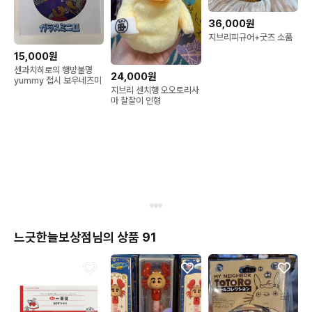
36,000원
지브리피규어+굿즈 소품
15,000원
센과치히로의 행방불명
24,000원
yummy 접시 보우네즈미
지브리 센치행 오오토리사
마 찰찰이 인형
느긋한늘보상점님의 상품 91