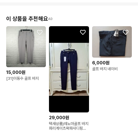
이 상품을 추천해요
AD
6,000원
골프 바지 네이비
15,000원
[31]이동수 골프 바지
29,000원
텍새상품)레노마골프 바지
파리게이츠왁파사디핑팬
텀헤지스까스텔바작빈폴
JDX