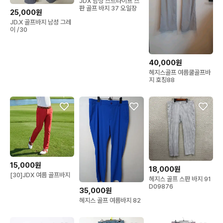
JDX 남성 스트라이프 스
판 골프 바지 37 오일장
25,000원
JD.X 골프바지 남성 그레
이 /30
40,000원
헤지스골프 여름쿨골프바
지 호칭88
15,000원
18,000원
[30]JDX 여름 골프바지
헤지스 골프 스판 바지 91
D09876
35,000원
헤지스 골프 여름바지 82