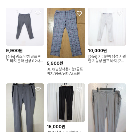
9,900원
10,000원
[정품] 링스 남성 골프 팬
[정품] 커터앤벅 남성 시원
츠 바지 춘하 신상 82사이
한 기능성 골프 바지 (78)
5,900원
즈 정인샵
상상샵
JDX/남성착용가능/골프
바지/정품/상태A/스판
15,000원