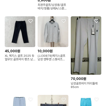
5,900원
82(32)사이즈 정인샵
최경주골프/남성용/골프
바지/정품/상태A/스판원
단
45,000원
10,000원
XL 헤지스 골프 2025 듀
(JJ30878)헤지스골프
얼무브 골프바지 팬츠 남
남성 맨투맨 스웻셔츠
성 34-35
100
70,000원
남성골프바지 허리둘레
85cm