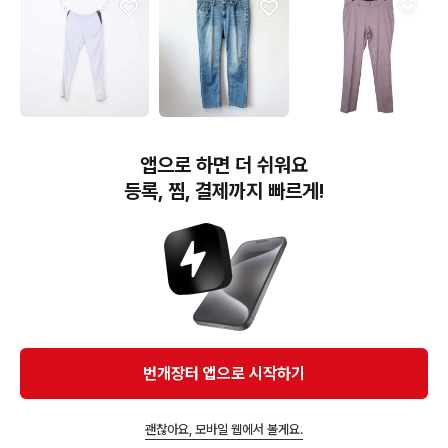
9,900원
15,000원
40,000원
[정품] 링스 남성 골프 팬
헤지스 2022 여성청바지
빈폴 골프 잔체크 팬츠 바
앱으로 하면 더 쉬워요
츠 춘하 신상 82사이즈 정
26
지 남성30
인샵
등록, 찜, 결제까지 빠르게!
번개장터(주) 사업자정보, 이용약관 및 기타 법적고지
번개장터㈜는 통신판매중개자이며, 통신판매의 당사자가 아닙니다. 전자상거래 등에서의
소비자보호에 관한 법률 등 관련 법령 및 번개장터㈜의 약관에 따라 상품, 상품정보, 거래에 관한 책임은
개별 판매자에게 귀속하고, 번개장터㈜는 원칙적으로 회원간 거래에 대하여 책임을 지지 않습니다.
다만, 번개장터㈜가 직접 판매하는 상품에 대한 책임은 번개장터㈜에게 귀속합니다.
Ⓒ Bungaejangter Inc. all rights reserved.
번개장터 앱으로 시작하기
APP 다운로드
괜찮아요, 모바일 웹에서 볼게요.