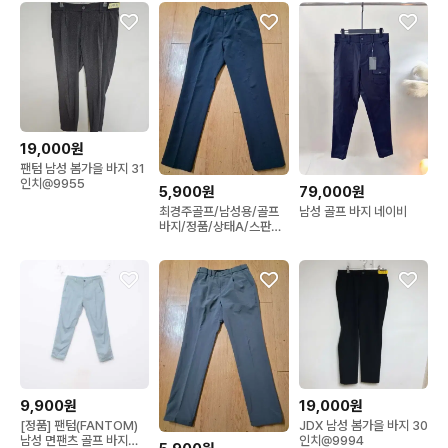
19,000원
팬텀 남성 봄가을 바지 31
인치@9955
5,900원
79,000원
최경주골프/남성용/골프
남성 골프 바지 네이비
바지/정품/상태A/스판원
단
9,900원
19,000원
[정품] 팬텀(FANTOM)
JDX 남성 봄가을 바지 30
남성 면팬츠 골프 바지
인치@9994