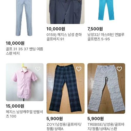
10,000원
7,500원
0159) 헤지스 남성 춘하
남성32/ 마스터빈 연블루
골프바지 91
골프팬츠 5-95
18,000원
골프 31 35 37 밴딩 여름
스판 바지
15,000원
헤지스 남성캐주얼 반팔셔
츠 100
5,900원
5,900원
ZOY/남성용/골프바지/
TREBISE/남성용/골프바
정품/상태A
지/정품/상태A/스판