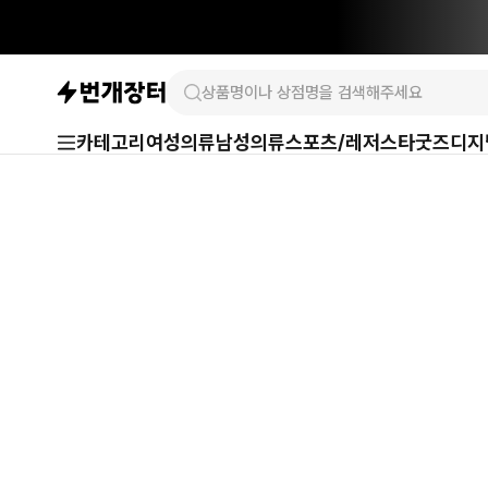
카테고리
여성의류
남성의류
스포츠/레저
스타굿즈
디지