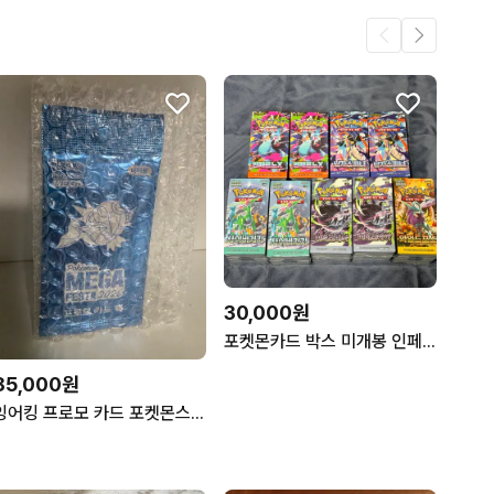
30,000원
포켓몬카드 박스 미개봉 인페르노 닌자스피너 어비스아이 사이버저지 와이드포스 팝니다
85,000원
잉어킹 프로모 카드 포켓몬스터 메가페스타