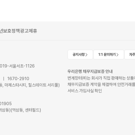
년보호정책
광고제휴
공지사항
1:1 문의하기
자주
2019-서울서초-1126
우리은행 채무지급보증 안내
번개장터㈜는 회사가 직접 판매하는 상품에
41 | 1670-2910
채무지급보증 계약을 체결하여 안전거래를
서초동, 마제스타시티, 힐스테이트 서리풀)
서비스 가입사실 확인
01905
역삼동)(역삼동, 센터필드)