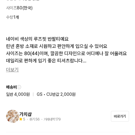
사이즈
80(한국)
수량
1개
네이비 색상의 루즈핏 반팔티예요

린넨 혼방 소재로 시원하고 편안하게 입으실 수 있어요

사이즈는 80(44)이며, 깔끔한 디자인으로 어디에나 잘 어울려요

데일리로 편하게 입기 좋은 티셔츠랍니다

더보기
길이 앞 61  뒤 66

가슴반폭 45

배송비
일반 4,000원
|
GS • CU반값 2,000원
☆ 최대한 깨끗히 손질해서 보내드리지만   

     중고물품으로 발견하지 못한 부분 있을수있어요

☆ 교환반품은 어려우니 신중한  구매부탁드려요

가치샵
바로가기
☆ 깨끗한 물품만 올려요

5
・ 후기
56
・ 거래내역
179
☆ 4만원이상 무료배송해드립니다.
