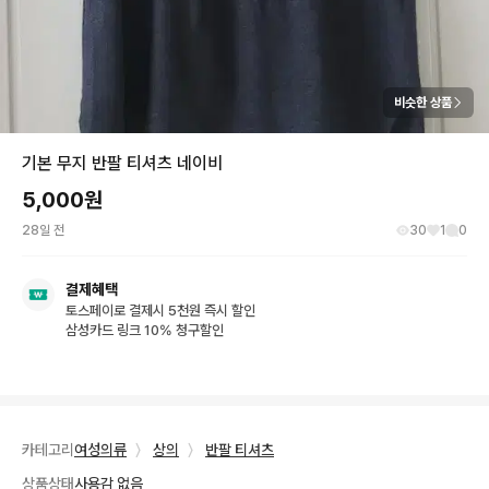
비슷한 상품
기본 무지 반팔 티셔츠 네이비
5,000
원
28일 전
30
1
0
결제혜택
토스페이로 결제시 5천원 즉시 할인
삼성카드 링크 10% 청구할인
카테고리
여성의류
〉
상의
〉
반팔 티셔츠
상품상태
사용감 없음