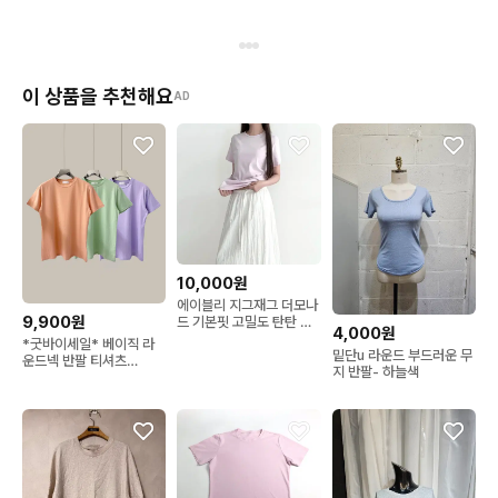
이 상품을 추천해요
AD
10,000원
에이블리 지그재그 더모나
9,900원
드 기본핏 고밀도 탄탄 라
4,000원
운드넥 베이직 무지 반팔
*굿바이세일* 베이직 라
티
밑단u 라운드 부드러운 무
운드넥 반팔 티셔츠
지 반팔- 하늘색
(T5082)