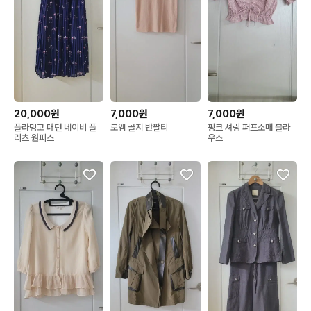
20,000원
7,000원
7,000원
플라밍고 패턴 네이비 플
로엠 골지 반팔티
핑크 셔링 퍼프소매 블라
리츠 원피스
우스