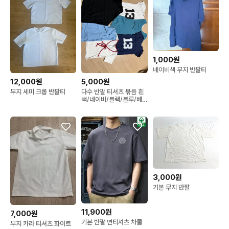
1,000원
네이비색 무지 반팔티
12,000원
5,000원
무지 세미 크롭 반팔티
다수 반팔 티셔츠 묶음 흰
색/네이비/블랙/블루/베
이지
3,000원
기본 무지 반팔
11,900원
7,000원
기본 반팔 면티셔츠 차콜
무지 카라 티셔츠 화이트