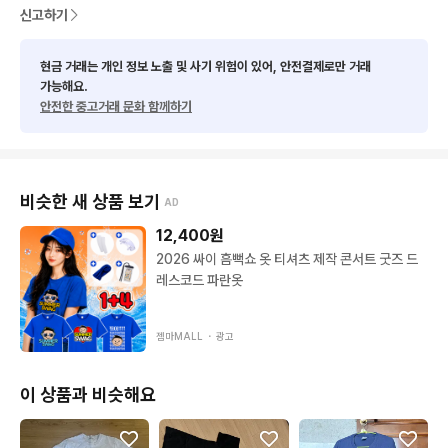
신고하기
반택 2000

일반택 4000
현금 거래는 개인 정보 노출 및 사기 위험이 있어, 안전결제로만 거래
가능해요.
안전한 중고거래 문화 함께하기
비슷한 새 상품 보기
AD
12,400
원
2026 싸이 흠뻑쇼 옷 티셔츠 제작 콘서트 굿즈 드
레스코드 파란옷
젬마MALL ・
광고
이 상품과 비슷해요