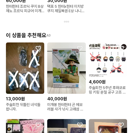
60,000원
30,000원
헌터헌터 조르딕 쿠지 B상
택포 5 헌터x헌터 이치방
제노 조르딕 피규어 미개
쿠지 제일복권 E상 나니카
봉
조르딕 피규어
이 상품을 추천해요
AD
4,600원
주술회전 5주년 후와코로
링 키링 분철 공구 고죠 유
지 나나미 게토 쵸소우 노
13,000원
40,000원
바라 마키
주술회전 뒤틀린 녀석들
미개봉 헌터헌터 곤 메모
팝니자.
러블 사가 낚시 고래섬 피
규어