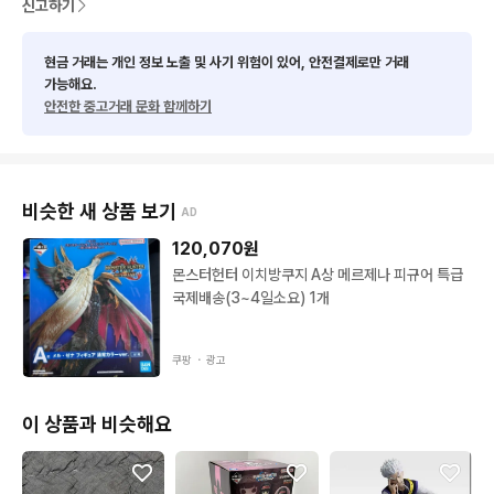
신고하기
현금 거래는 개인 정보 노출 및 사기 위험이 있어, 안전결제로만 거래
가능해요.
안전한 중고거래 문화 함께하기
비슷한 새 상품 보기
AD
120,070
원
몬스터헌터 이치방쿠지 A상 메르제나 피규어 특급
국제배송(3~4일소요) 1개
쿠팡 ・
광고
이 상품과 비슷해요