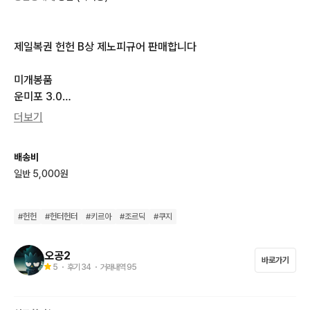
제일복권 헌헌 B상 제노피규어 판매합니다

미개봉품

운미포 3.0

더보기
원하시는분은 바로 결제해주시면됩니다. 

배송비
감사합니다
일반 5,000원
#
헌헌
#
헌터헌터
#
키르아
#
조르딕
#
쿠지
오공2
바로가기
5
・ 후기
34
・ 거래내역
95