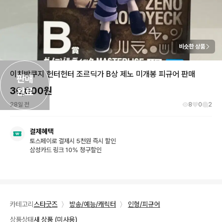
비슷한 상품
이치방쿠지 헌터헌터 조르딕가 B상 제노 미개봉 피규어 판매
판매

30,000
원
완료
28일 전
8
0
2
결제혜택
토스페이로 결제시 5천원 즉시 할인
삼성카드 링크 10% 청구할인
카테고리
스타굿즈
〉
방송/예능/캐릭터
〉
인형/피규어
상품상태
새 상품 (미사용)