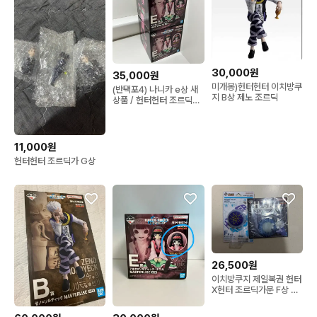
30,000원
35,000원
미개봉)헌터헌터 이치방쿠
(반택포4) 나니카 e상 새
지 B상 제노 조르딕
상품 / 헌터헌터 조르딕가
제일복권 쿠지
11,000원
헌터헌터 조르딕가 G상
26,500원
이치방쿠지 제일복권 헌터
X헌터 조르딕가문 F상 미
개봉