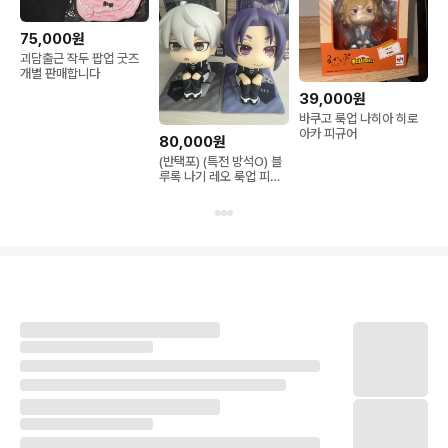
75,000원
괴담출근 작두 팝업 굿즈
개별 판매합니다
39,000원
바쿠고 룩업 나히아 히로
아카 피규어
80,000원
(반택포) (특전 방석O) 블
루록 나기 레오 룩업 피규
어