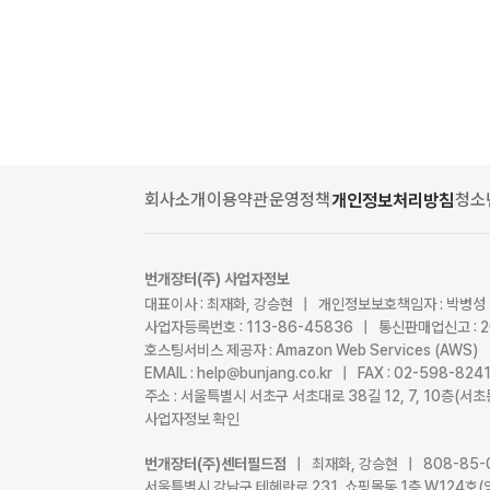
회사소개
이용약관
운영정책
청소
개인정보처리방침
번개장터(주) 사업자정보
대표이사 : 최재화, 강승현 | 개인정보보호책임자 : 박병성
사업자등록번호 : 113-86-45836 | 통신판매업신고 : 
호스팅서비스 제공자 : Amazon Web Services (AWS)
EMAIL : help@bunjang.co.kr | FAX : 02-598-82
주소 : 서울특별시 서초구 서초대로 38길 12, 7, 10층(
사업자정보 확인
번개장터(주)센터필드점
| 최재화, 강승현 | 808-85-
서울특별시 강남구 테헤란로 231, 쇼핑몰동 1층 W124호(