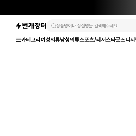
카테고리
여성의류
남성의류
스포츠/레저
스타굿즈
디지