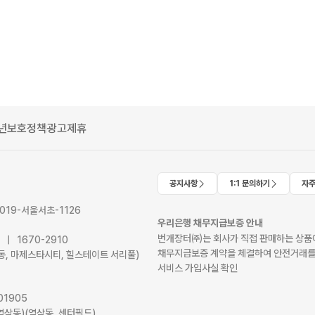
년보호정책
광고제휴
공지사항
1:1 문의하기
자주
2019-서울서초-1126
우리은행 채무지급보증 안내
번개장터㈜는 회사가 직접 판매하는 상품에
41 | 1670-2910
채무지급보증 계약을 체결하여 안전거래를
서초동, 마제스타시티, 힐스테이트 서리풀)
서비스 가입사실 확인
01905
역삼동)(역삼동, 센터필드)