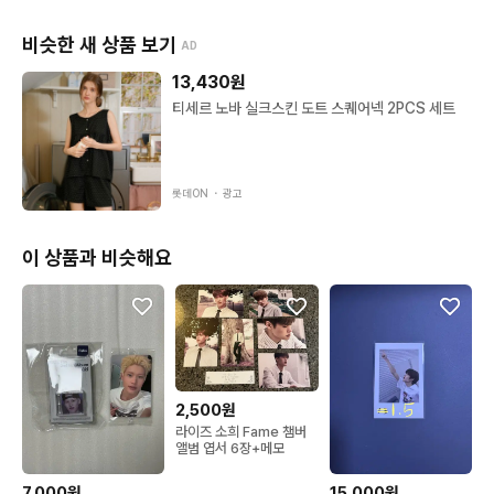
비슷한 새 상품 보기
AD
13,430
원
티세르 노바 실크스킨 도트 스퀘어넥 2PCS 세트
롯데ON ・
광고
이 상품과 비슷해요
2,500원
라이즈 소희 Fame 챔버
앨범 엽서 6장+메모
7,000원
15,000원