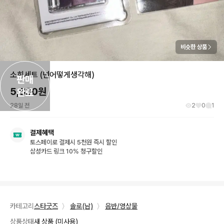
비슷한 상품
소희세트 (넌어떻게생각해)
판매

5,630
원
완료
28일 전
2
0
1
결제혜택
토스페이로 결제시 5천원 즉시 할인
삼성카드 링크 10% 청구할인
카테고리
스타굿즈
〉
솔로(남)
〉
음반/영상물
상품상태
새 상품 (미사용)