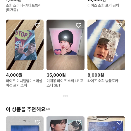
소희 스미니+케타포특전
라이즈 소희 포카 급처
(미개봉)
4,000원
35,000원
8,000원
라이즈 미니앨범2 스페셜
미개봉 라이즈 소희 LP 포
라이즈 소희 벚꽃포카
버전 포카 소희
스터 SET
이 상품을 추천해요
AD