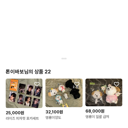
톤이바보님의 상품 22
68,000원
32,100원
25,000원
멍룡이 일괄 급처
멍룡이양도
라이즈 피자헛 포카세트