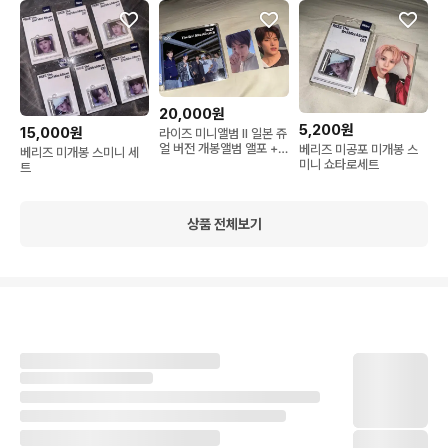
20,000원
5,200원
15,000원
라이즈 미니앨범 II 일본 쥬
얼 버전 개봉앨범 앨포 +
베리즈 미공포 미개봉 스
베리즈 미개봉 스미니 세
팬미팅 특전 포함 양도
미니 쇼타로세트
트
상품 전체보기