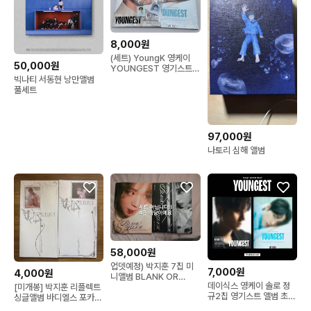
8,000원
(세트) YoungK 영케이
50,000원
YOUNGEST 영기스트
앨범세트 미개봉 초도 특
빅나티 서동현 낭만앨범
전 포함
풀세트
97,000원
나토리 심해 앨범
58,000원
업뎃예정) 박지훈 7집 미
7,000원
4,000원
니앨범 BLANK OR
데이식스 영케이 솔로 정
BLACK (1p하자)
[미개봉] 박지훈 리플렉트
규2집 영기스트 앨범 초도
싱글앨범 바디엘스 포카포
한정판
함