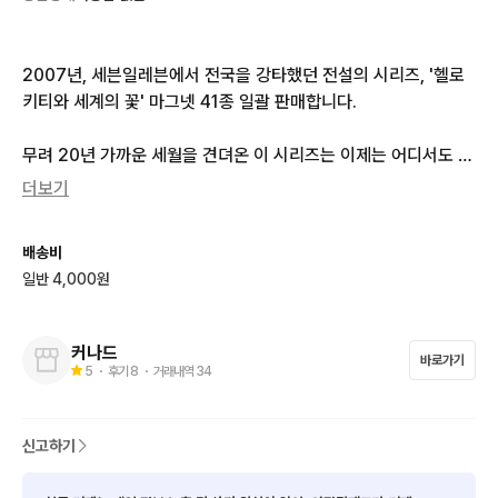
2007년, 세븐일레븐에서 전국을 강타했던 전설의 시리즈, '헬로
키티와 세계의 꽃' 마그넷 41종 일괄 판매합니다.

무려 20년 가까운 세월을 견뎌온 이 시리즈는 이제는 어디서도 쉽
게 구할 수 없는 빈티지 굿즈의 보물입니다. 

더보기
세계 각국의 아름다운 꽃과 헬로키티가 만난 감성적인 디자인으
배송비
로, 당시 헬로키티 마니아들 사이에서 뜨거운 사랑을 받았던 제품
일반 4,000원
으로 소장 가치 높은 시리즈입니다.

낱개로 하나씩 모으기보다 41종을 한 번에 소장할 수 있는 좋은 기
커나드
바로가기
회입니다.

5
・ 후기
8
・ 거래내역
34
 구성: 마그넷 총 41개 (상세 사진 참고)

신고하기
오랜 시간 소중히 보관해온 제품입니다.
