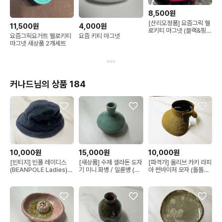
8,500원
[산리오정품] 요즘그릭 헬
11,500원
4,000원
로키티 마그넷 (블랙&핑
요즘그릭요거트 헬로키티
요즘 키티 마그넷
크)
마그넷 새상품 2개세트
커나드님의 상품 184
10,000원
15,000원
10,000원
[빈티지] 빈폴 레이디스
[새상품] 수제 셀라돈 도자
[파격가] 올리브 카키 라피
(BEANPOLE Ladies)
기 미니 화병 / 일륜병 (지
아 썬바이저 모자 (돌돌이
버킷햇
름 6cm, 높이 5cm)
접이식 선바이저)