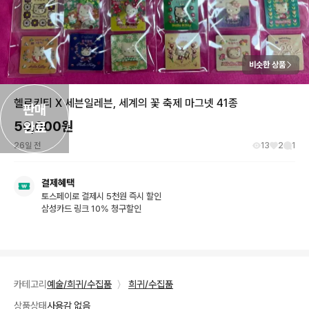
비슷한 상품
헬로키티 X 세븐일레븐, 세계의 꽃 축제 마그넷 41종
판매

50,000
원
완료
26일 전
13
2
1
결제혜택
토스페이로 결제시 5천원 즉시 할인
삼성카드 링크 10% 청구할인
카테고리
예술/희귀/수집품
〉
희귀/수집품
상품상태
사용감 없음