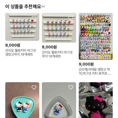
이 상품을 추천해요
AD
8,000원
8,000원
산리오 헬로키티 마그넷
산리오 헬로키티 마그넷
냉장고자석 18개세트
자석 18개세트
9,000원
(20개)귀여운 냉장고 자
석,마그넷 키티 포차코 산
리오 과일 고양이