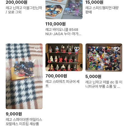
200,000원
15,000원
레고 닌자고 이블그린닌자
레고 스피드챔피언 대량
/ 모로 그외
판매
110,000원
레고 바이오니클 8548
NUI-JAGA 누이-자가
(희귀)
700,000원
5,000원
레고 스타워즈 피규어 세
레고 닌자고 마블 dc 등 미
트
니피규어 부품 소품 및 무
기 판매합니다 (업데이트
됨)
9,000원
레고 스파이더맨 마일리스
모랄레스 미조립 새상품