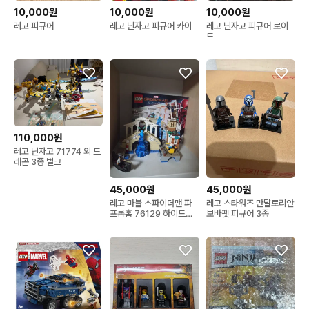
10,000원
10,000원
10,000원
레고 피규어
레고 닌자고 피규어 카이
레고 닌자고 피규어 로이
드
110,000원
레고 닌자고 71774 외 드
래곤 3종 벌크
45,000원
45,000원
레고 마블 스파이더맨 파
레고 스타워즈 만달로리안
프롬홈 76129 하이드로
보바펫 피규어 3종
맨 어택