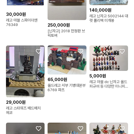
140,000원
30,000원
레고 닌자고 5002144 대
레고 마블 스파이더맨
럿 폴리백 미개봉
76349
250,000원
[닌자고] 2018 한정판 브
릭토버
5,000원
65,000원
레고 마블 dc 닌자고 올드
올드레고 서부 기병대본부
피규어 등 다양한 미니피
6769 파츠
규어 싸게 판매합니다 (업
데이트됨)
29,000원
레고 스타워즈 배드배치
에코