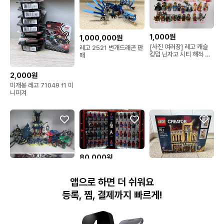
1,000원
1,000,000원
[사진 여러장] 레고 캐슬
레고 2521 번개드래곤 판
킹덤 닌자고 시티 해적 배
매
트맨 등등..
2,000원
미개봉 레고 71049 f1 미
니피겨
80,000원
50,000원
277,000원
레고 스파이더맨 미니피규
어 세트
레고 닌자고 다수 제품 개
misb 미개봉 레고
앱으로 하면 더 쉬워요
별 판매
10232 시네마 극장 모듈
러
등록, 찜, 결제까지 빠르게!