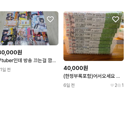
30,000원
Vtuber인데 방송 끄는걸 깜빡했더니..라노벨 초판 1~5,8권 일괄판매합니다
40,000원
11일 전
(한정부록포함)어서오세요 실력지상주의 교실에 1학년 전권 세트
6일 전
2
1