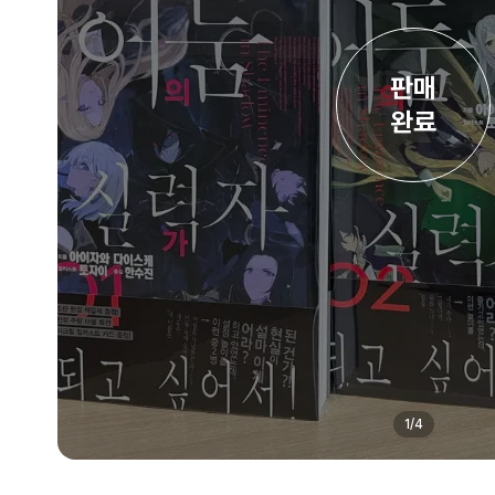
판매

완료
1
/
4