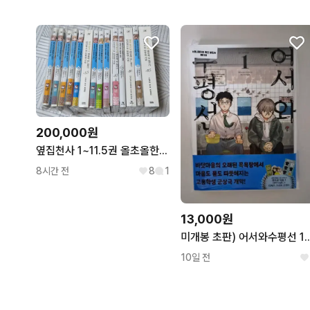
200,000원
옆집천사 1~11.5권 올초올한 판매합니다
8시간 전
8
1
13,000원
미개봉 초판) 어서와수평선 1
10일 전