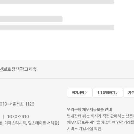
년보호정책
광고제휴
공지사항
1:1 문의하기
자주
2019-서울서초-1126
우리은행 채무지급보증 안내
번개장터㈜는 회사가 직접 판매하는 상품에
41 | 1670-2910
채무지급보증 계약을 체결하여 안전거래를
서초동, 마제스타시티, 힐스테이트 서리풀)
서비스 가입사실 확인