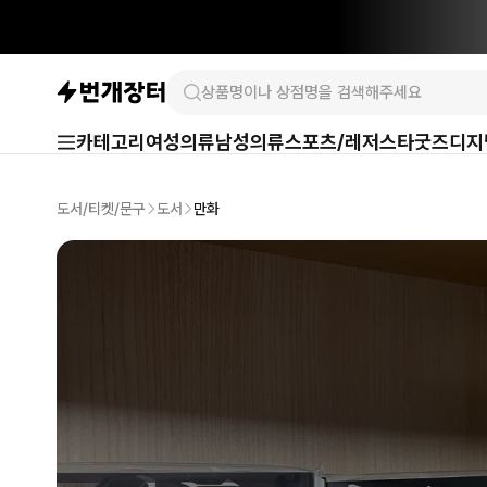
카테고리
여성의류
남성의류
스포츠/레저
스타굿즈
디지
도서/티켓/문구
도서
만화