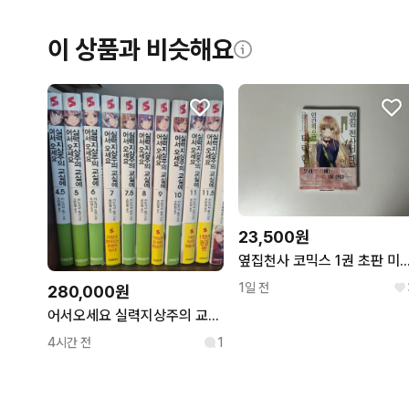
이 상품과 비슷해요
23,500원
옆집천사 코믹스 1권 초판
1일 전
280,000원
어서오세요 실력지상주의 교실에(어실주,실지주) 라노벨 일괄 판매합니다
4시간 전
1