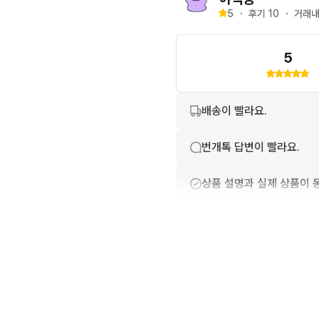
5
・
후기 
10
・
거래내
5
배송이 빨라요.
번개톡 답변이 빨라요.
상품 설명과 실제 상품이 
친절하고 배려가 넘쳐요.
상품 정보가 자세히 적혀있
포장이 깔끔해요.