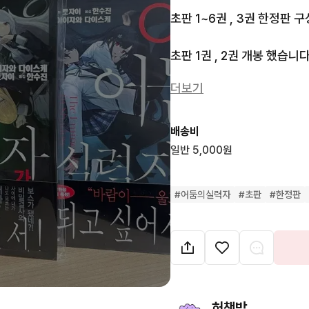
초판 1~6권 , 3권 한정판 구
초판 1권 , 2권 개봉 했습니다!
초판 1권 , 2권 제외 전부 미
더보기
3권 한정판도 미개봉 상태 입
개봉한 1권 , 2권 초판 한정
배송비
1권 한정 수량 더블 특전 아
일반 5,000원
문의사항 없으시면 바로 안전
#
어둠의실력자
#
초판
#
한정판
환불은 불가능 합니다!
허책방