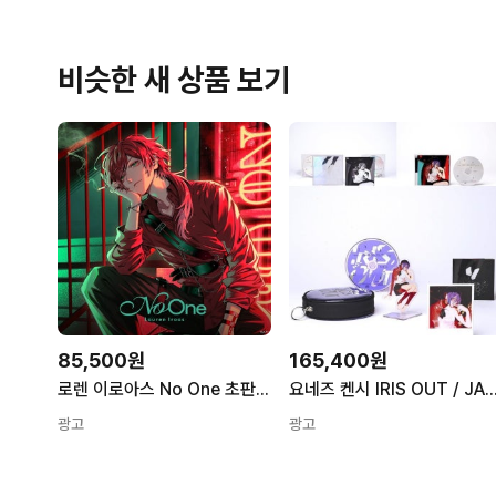
비슷한 새 상품 보기
85,500원
165,400원
로렌 이로아스 No One 초판 한정판 ACD+Blu-ray
요네즈 켄시 IRIS OUT / JANE DOE 초판 한정판 3형
광고
광고