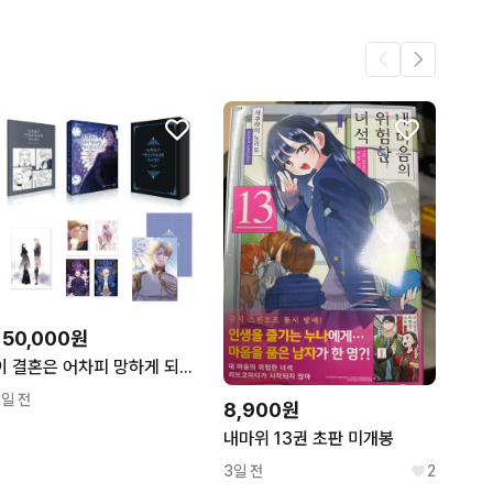
1
.
1
1
150,000원
이 결혼은 어차피 망하게 되어 있다 1~3 [한정판] (미개봉)
2일 전
8,900원
내마위 13권 초판 미개봉
3일 전
2