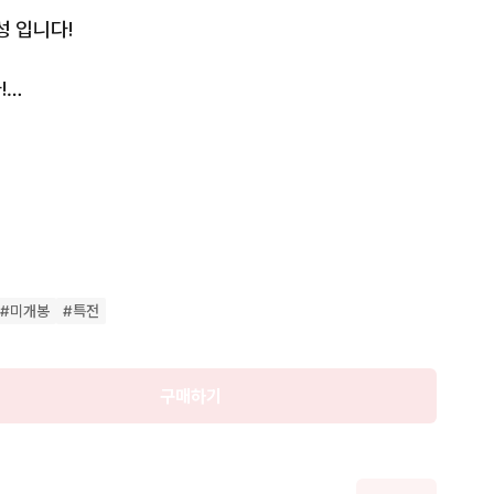
성 입니다!

판매



완료
개봉 상태 입니다

니다!

 책갈피 포함 되어 있습니다!

크릴 일러스트 카드 있습니다!

결제 해주시면 감사하겠습니다!

#
미개봉
#
특전
구매하기