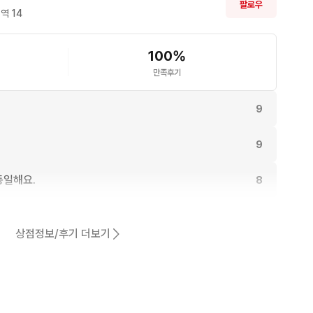
팔로우
역 
14
100
%
만족후기
9
9
동일해요.
8
8
상점정보/후기 더보기
어요.
7
7