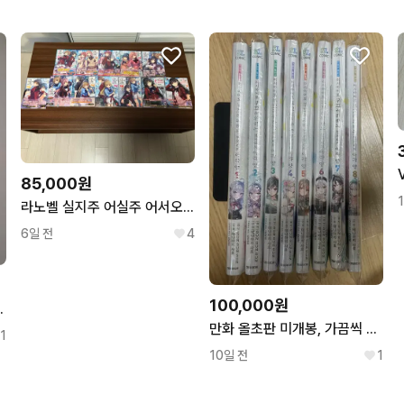
85,000원
라노벨 실지주 어실주 어서오세요 실력지상주의 교실에 만화책 코믹스 올초판
6일 전
4
100,000원
권+애니메이트 특전
만화 올초판 미개봉, 가끔씩 툭하고 러시아어로 부끄러워하는 옆자리의 아랴 양 로시데레
1
10일 전
1