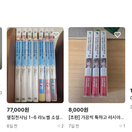
구매확정이 빨라요.
무리한 네고를 하지 않아요
꼭 필요한 문의만 해요.
 미개봉
3
77,000원
8,000원
옆집천사님 1~6 라노벨 소설 초판
[초판] 가끔씩 툭하고 러시아어로 부끄러워하는 옆자리의 아랴양 9권
8일 전
2
7일 전
1