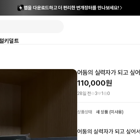
앱을 다운로드하고 더 편리한 번개장터를 만나보세요!
털
키덜트
어둠의 실력자가 되고 싶어서
110,000
원
28일 전
3
1
0
상품상태
새 상품 (미사용)
어둠의 실력자가 되고 싶어서! 