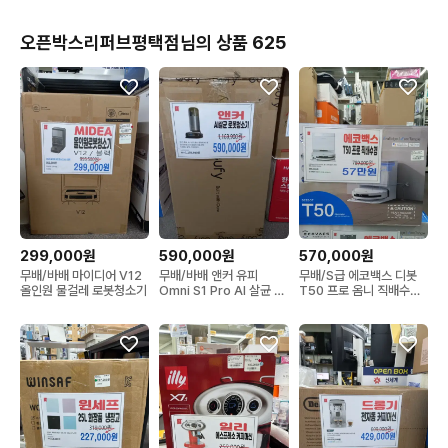
오픈박스리퍼브평택점님의 상품 625
299,000원
590,000원
570,000원
무배/바배 마이디어 V12
무배/바배 앤커 유피
무배/S급 에코백스 디봇
올인원 물걸레 로봇청소기
Omni S1 Pro AI 살균 로
T50 프로 옴니 직배수형
봇청소기
로봇청소기