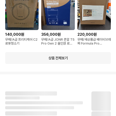
140,000원
356,000원
220,000원
무배/A급 프리티케어 C2
무배/A급 JONR 존알 T5
무배/새상품급 베이비브레
로봇청소기
Pro Gen 2 올인원 로봇
짜 Formula Pro
청소기 화이트
Advanced 분유제조기
BRZFRP-1A
상품 전체보기