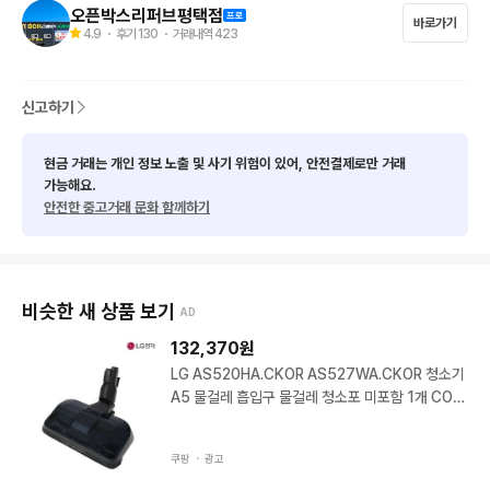
오픈박스리퍼브평택점
✔️ 충전 거치대로 보관 및 충전 가능

바로가기
4.9
・ 후기
130
・ 거래내역
423
사용감이 있어 저렴히 올립니다. 생활기스 정도는 있을 수 있으며,
 전반적인 상태는 양호합니다. 사진 참고 후 구매 부탁드립니다.

신고하기
정상작동 검수 완료했으며, 직거래 및 택배(무료배송) 가능합니다. 
현금 거래는 개인 정보 노출 및 사기 위험이 있어, 안전결제로만 거래
궁금하신 점은 편하게 문의 주세요.

가능해요.
안전한 중고거래 문화 함께하기
⚠ 구매 전 필수 안내

비슷한 새 상품 보기
AD
단순 변심에 의한 교환 및 환불은 불가합니다.

132,370
원
제품 상태 및 설명을 충분히 확인 후 

LG AS520HA.CKOR AS527WA.CKOR 청소기
신중한 구매 부탁드립니다.

A5 물걸레 흡입구 물걸레 청소포 미포함 1개 COV
30090301
🚚 고가 제품 택배 발송 안내

쿠팡 ・
광고