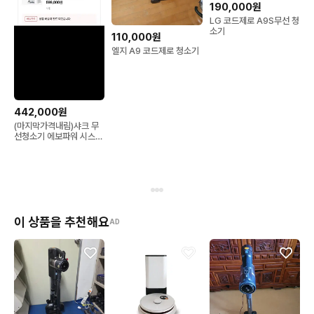
✔️ 판매 전 1~2회 검수 및 기본 작동 테스트 완료

190,000원
LG 코드제로 A9S무선 청
✔️ 제품에 따라 미사용 / 신품급 컨디션

소기
110,000원
엘지 A9 코드제로 청소기
🛍 매장 안내 | 오픈박스 평택점

📍 경기 평택시 죽백5로 11 (평택세무서 옆)

📞 031-8094-3040

442,000원
(마지막가격내림)샤크 무
선청소기 에보파워 시스템
노트북 · 태블릿 · TV · 생활가전 · 모바일기기

FIT+ LC150KRBL
오픈박스 / 반품 / 리퍼 상품 초특가 판매

💰 정상가 대비 최대 50~80% 할인

📦 매일 새로운 상품 입고

이 상품을 추천해요
AD
🔥 좋은 상품은 먼저 오시는 분이 가져갑니다!