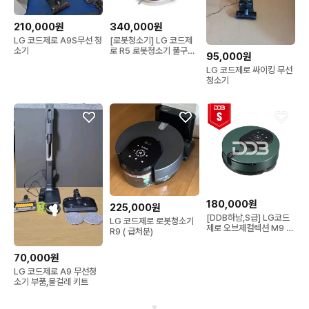
210,000원
340,000원
LG 코드제로 A9S무선 청
[로봇청소기] LG 코드제
소기
로 R5 로봇청소기 풀구성
95,000원
자동먼지비움 물걸레
LG 코드제로 싸이킹 무선
청소기
180,000원
225,000원
[DDB하남,S급] LG코드
LG 코드제로 로봇청소기
제로 오브제컬렉션 M9 물
R9 ( 급처분)
걸레 로봇청소기
70,000원
LG 코드제로 A9 무선청
소기 부품,물걸레 키트