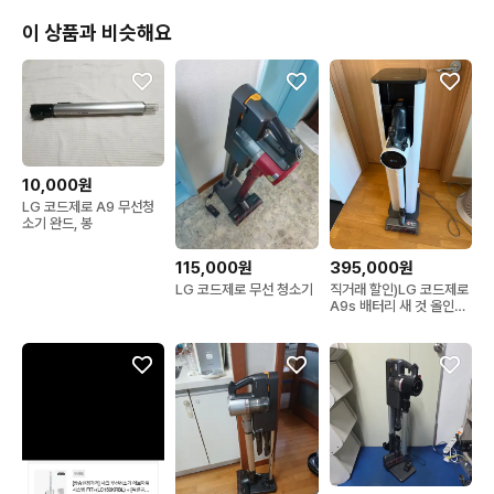
‼️파손 면책 고지‼️

본 제품은 고가 제품으로 배송 중 

이 상품과 비슷해요
파손 위험이 있을 수 있어 사전 고지 후 발송됩니다.

택배사는 한진택배를 이용합니다.

제품은 완충 포장 및 안전 포장 후 발송됩니다.

✔ 택배 이동 과정(분류, 적재, 이동) 중 

10,000원
발생할 수 있는 파손 / 눌림 / 분실 / 배송지연 등에 대해서는 판매
LG 코드제로 A9 무선청
자가 책임지지 않습니다.

소기 완드, 봉
✔ 배송 중 문제 발생 시

115,000원
395,000원
LG 코드제로 무선 청소기
직거래 할인)LG 코드제로
택배사 규정 및 보상 기준에 따릅니다.

A9s 배터리 새 것 올인원
타워 오브제컬렉션
✔ 구매 시 위 내용에 동의한 것으로 간주됩니다.

※ 신중한 구매 부탁드립니다.

※ 단순변심 / 배송 사유로 교환 및 환불 불가

🔍 제품 상태 안내
