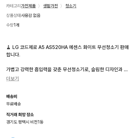
카테고리
가전제품
〉
생활가전
〉
청소기
상품상태
사용감 없음
수량
1개
🧹 LG 코드제로 A5 AS520HA 에센스 화이트 무선청소기 판매
합니다.

가볍고 강력한 흡입력을 갖춘 무선청소기로, 슬림한 디자인과 편
리한 사용성으로 집안 곳곳을 손쉽게 청소할 수 있습니다.

더보기
✔️ 모델명 : LG 코드제로 A5 AS520HA

배송비
✔️ 색상 : 에센스 화이트

무료배송
✔️ 최대 흡입력 150W

✔️ 약 1.97kg의 가벼운 무게

직거래 희망 장소
✔️ 스마트 인버터 모터 적용

경기도 평택시 비전1동
✔️ 5단계 미세먼지 차단 시스템

✔️ 슬림 마루 흡입구 및 틈새 흡입구 포함
