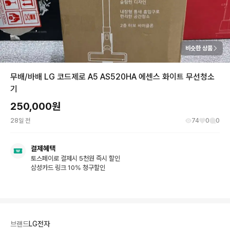
비슷한 상품
무배/바배 LG 코드제로 A5 AS520HA 에센스 화이트 무선청소
기
250,000
원
28일 전
74
0
0
결제혜택
토스페이로 결제시 5천원 즉시 할인
삼성카드 링크 10% 청구할인
브랜드
LG전자