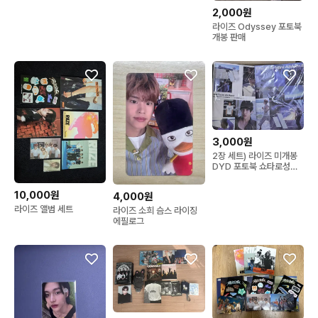
2,000원
라이즈 Odyssey 포토북
개봉 판매
3,000원
2장 세트) 라이즈 미개봉
DYD 포토북 쇼타로성찬
은석원빈소희앤톤
10,000원
4,000원
라이즈 앨범 세트
라이즈 소희 슴스 라이징
에필로그