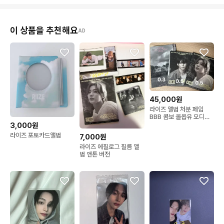
이 상품을 추천해요
AD
45,000원
라이즈 앨범 처분 페임
BBB 콤보 올옵유 오디세
이
3,000원
라이즈 포토카드앨범
7,000원
라이즈 에필로그 필름 앨
범 앤톤 버전