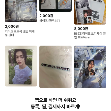
2,000원
라이즈 원빈 SET
2,000원
8,000원
라이즈 포토북 앨범 미개
RIIZE 라이즈 오디세이 앨
봉 판매
범 포토북ver
4,500원
2,000원
5,500원
라이즈 원빈 에필로그 카
라이즈 미니 2집 포토북
라이즈 원빈 케타포 엽전
앱으로 하면 더 쉬워요
세트테이프 앨범 포카
쇼타로 필름 dyd B버전
회 포토카드 + 투 앨범 포
토북
등록, 찜, 결제까지 빠르게!