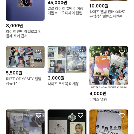
45,000원
10,000원
일괄 라이즈 앨범 라이징
라이즈 앨범 판매 쇼타로
에필로그 오디세이 원빈
은석성찬원빈소희앤톤
토냥덕 성찬 은석
8,000원
라이즈 원빈 에필로그 민
들레 포카 급처
5,500원
3,000원
RIIZE ODYSSEY 앨범
정규 1집
라이즈 포토북 미개봉
4,000원
라이즈 앨범