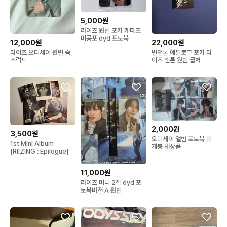
5,000원
라이즈 원빈 포카 케타포
미공포 dyd 포토북
12,000원
22,000원
라이즈 오디세이 원빈 슴
빈앤톤 에필로그 포카 라
스럭드
이즈 앤톤 원빈 급처
2,000원
3,500원
오디세이 앨범 포토북 미
1st Mini Album
개봉 새상품
[RIIZING : Epilogue]
11,000원
라이즈 미니 2집 dyd 포
토북버전 A 원빈