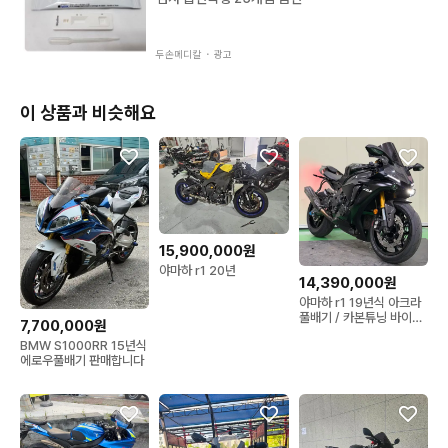
🕛24시간 판매 가능

22시 이후에는 예약제
두손메디칼 ・
광고
이 상품과 비슷해요
15,900,000원
야마하 r1 20년
14,390,000원
야마하 r1 19년식 아크라
풀배기 / 카본튜닝 바이크
7,700,000원
판매합니다
BMW S1000RR 15년식
에로우풀배기 판매합니다