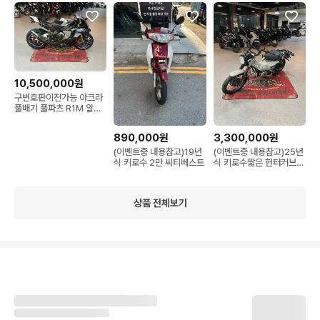
10,500,000원
구번호판이전가능 아크라
풀배기 풀파츠 R1M 알원
엠 r1m
890,000원
3,300,000원
(이벤트중 내용참고)19년
(이벤트중 내용참고)25년
식 키로수 2만 씨티베스트
식 키로수짧은 헌터커브
ct125
상품 전체보기