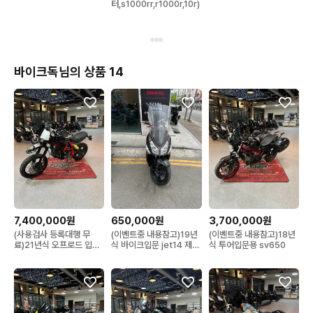
터,s1000rr,r1000r,10r)
바이크독님의 상품 14
7,400,000원
650,000원
3,700,000원
(사용검사 등록대행 무
(이벤트중 내용참고)19년
(이벤트중 내용참고)18년
료)21년식 오프로드 입문
식 바이크입문 jet14 제트
식 투어입문용 sv650
스크램블러 데저트 슬레드
14