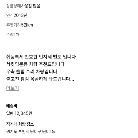
상품상태
사용감 많음
연식
2013년
주행거리
5만km
수량
1개
취등록세 번호판 인지세 별도 입니다

서킷입문용 차량 추천드립니다

우측 슬립 수리 차량입니다

출고전 점검 꼼꼼하게 봐드립니다

가격제안 가능 합니다

더보기
이벤트

오토바이 구매 해주시는분들은 헬멧용 블루투스 증정 이벤트 중입
배송비
니다

일반 12,345원
상점에 들어오시면 다양한 매물 많이있습니다

직거래 희망 장소
안녕하세요 중고 오토바이 매매샵 바이크독 입니다 

경기도 부천시 원미구 원미1동