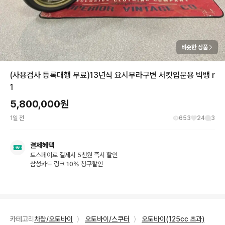
비슷한 상품
(사용검사 등록대행 무료)13년식 요시무라구변 서킷입문용 빅뱅 r
1
5,800,000
원
1일 전
653
24
3
결제혜택
토스페이로 결제시 5천원 즉시 할인
삼성카드 링크 10% 청구할인
카테고리
차량/오토바이
〉
오토바이/스쿠터
〉
오토바이(125cc 초과)