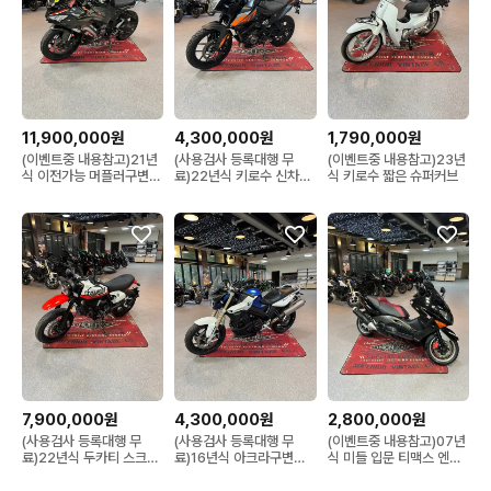
11,900,000원
4,300,000원
1,790,000원
(이벤트중 내용참고)21년
(사용검사 등록대행 무
(이벤트중 내용참고)23년
식 이전가능 머플러구변
료)22년식 키로수 신차급
식 키로수 짧은 슈퍼커브
닌자zx-6r
ktm 390어드밴처듀크
7,900,000원
4,300,000원
2,800,000원
(사용검사 등록대행 무
(사용검사 등록대행 무
(이벤트중 내용참고)07년
료)22년식 두카티 스크램
료)16년식 아크라구변
식 미들 입문 티맥스 엔진
블러 어반모타드
BMW F800R 블루/화이
소리좋습니다