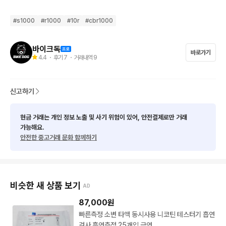
저희 바이크독 은 허위 매물로 현혹하여 절대 판매하지 않습니다

#
s1000
#
r1000
#
10r
#
cbr1000
🦾바이크정보

✔모델:YZF-R1 빅뱅

✔연식:2013

바이크독
바로가기
4.4
・ 후기
7
・ 거래내역
9
✔주행거리:50569km

✔색상:블랙

✔판매가격:580만원

신고하기
✔튜닝내역:

요시무라 트윈 카본 머플러

현금 거래는 개인 정보 노출 및 사기 위험이 있어, 안전결제로만 거래
XRT 조절식 브레이크 레버

가능해요.
스파이더락 거치대

안전한 중고거래 문화 함께하기
엔진 프레임 슬라이더

스윙암 슬라이더

구비서류 

비슷한 새 상품 보기
AD
용도폐지 완료되어있습니다.

87,000
원
폐지증명서, 신분사본, 양도증명서 구비완료입니다.

빠른측정 소변 타액 동시사용 니코틴 테스터기 흡연
검사 흡연측정 25개입 금연