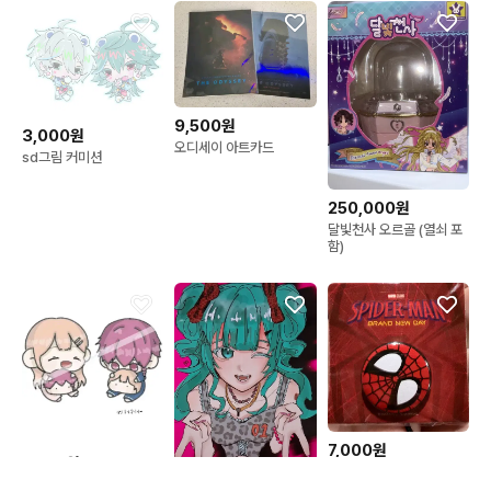
9,500원
3,000원
오디세이 아트카드
sd그림 커미션
250,000원
달빛천사 오르골 (열쇠 포
함)
7,000원
1,000원
스파이더맨 브랜드 뉴 데
sd 그림 커미션
이 뱃지 메가박스 특전 미
1,500원