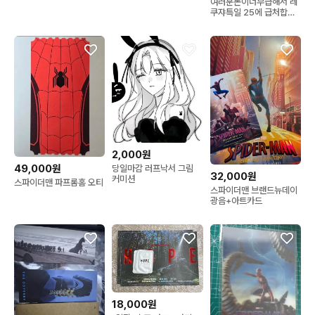
여러분돈이너무급해서 레
쿠쟈특일 25에 급처합니
다
2,000원
49,000원
당일마감 러프낙서 그림
32,000원
커미션
스파이더맨 파프롬홈 오티
스파이더맨 브랜드뉴데이
광음+아트카드
18,000원