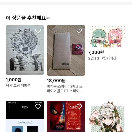
이 상품을 추천해요
AD
7,000원
2인 sd 그림커미션
1,000원
18,000원
낙서 그림 커미션
미개봉)스파이더맨ttt 스
파이더맨 TTT 스파이더
맨 브랜드 뉴 데이 ttt 스파
이더맨특전 스파이더맨뱃
지