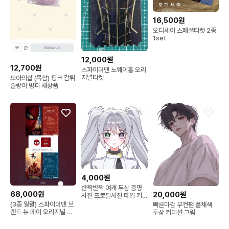
16,500원
오디세이 스페셜티켓 2종
1set
12,000원
12,700원
스파이더맨 노웨이홈 오리
지널티켓
모아의샵 (목삼) 핑크 감튀
슬랑이 빙피 새상품
4,000원
반짝반짝 여캐 두상 증명
68,000원
20,000원
사진 프로필사진 타입 커
미션
(3종 일괄) 스파이더맨 브
빠른마감 무컨펌 풀채색
랜드 뉴 데이 오리지널 티
두상 커미션 그림
켓 2종 + 핀뱃지