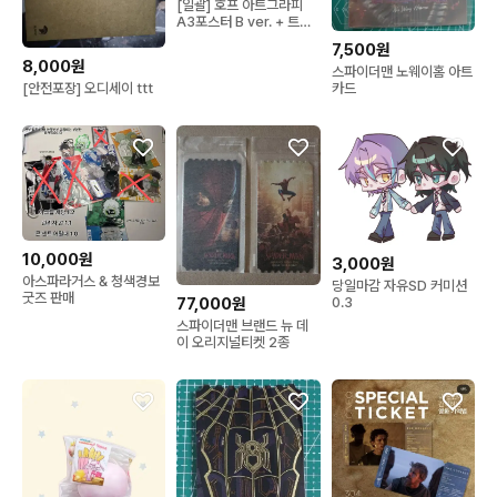
[일괄] 호프 아트그라피
A3포스터 B ver. + 트레
이딩 카드 세트
7,500원
8,000원
스파이더맨 노웨이홈 아트
카드
[안전포장] 오디세이 ttt
10,000원
3,000원
아스파라거스 & 청색경보
당일마감 자유SD 커미션
굿즈 판매
77,000원
0.3
스파이더맨 브랜드 뉴 데
이 오리지널티켓 2종