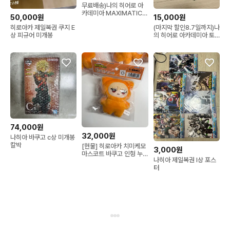
무료배송)나의 히어로 아
카데미아 MAXIMATIC
50,000원
15,000원
바쿠고 카츠키 III 미개봉
히로아카 제일복권 쿠지 E
(마지막 할인8.7일까지)나
상 피규어 미개봉
의 히어로 아카데미아 토
가 히미코 피규어
74,000원
32,000원
나히아 바쿠고 c상 미개봉
칼박
[현물] 히로아카 치미케모
3,000원
마스코트 바쿠고 인형 누
나히아 제일복권 I상 포스
이 미개봉
터