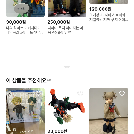
130,000원
미개봉) 나히아 히로아카
제일복권 제복 쿠지 이어
30,000원
250,000원
지는 마음 바쿠고 피규어
나의 히어로 아카데미아
나히아 쿠지 이어지는 마
B상
제일복권 a상 미도리야 피
음 A상B상 일괄
규어
이 상품을 추천해요
AD
20,000원