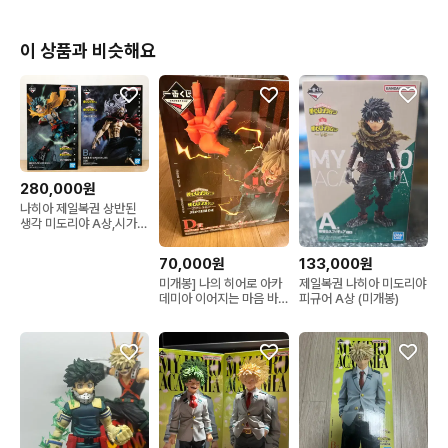
이 상품과 비슷해요
280,000원
나히아 제일복권 상반된
생각 미도리야 A상,시가라
키 B상 피규어 히로아카
70,000원
133,000원
미개봉] 나의 히어로 아카
제일복권 나히아 미도리야
데미아 이어지는 마음 바
피규어 A상 (미개봉)
쿠고 피규어