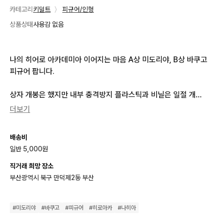
카테고리
키덜트
〉
피규어/인형
상품상태
사용감 없음
나의 히어로 아카데미아 이어지는 마음 A상 미도리야, B상 바쿠고 
피규어 팝니다.

상자 개봉은 했지만 내부 충격방지 플라스틱과 비닐은 일절 개봉
하지 않았습니다. 상자입구에 붙은 테이프만 칼로 컷팅되어있는
더보기
 상태입니다. 아주 조심스럽게 만진 후 계속 뽁뽁이에 두껍게 감싸
 보관해두었습니다.

배송비
배송도 아주아주 두껍고 꼼꼼하게 포장해서 드리도록 최선을 다하
일반 5,000원
겠습니다!

직거래 희망 장소
도색 및 하자에 대한 환불은 안 됩니다..

부산광역시 북구 만덕제2동 부산
부산은 직거래도 가능합니다!

#
미도리야
#
바쿠고
#
피규어
#
히로아카
#
나히아
우채국 택배로 배송합니다.
