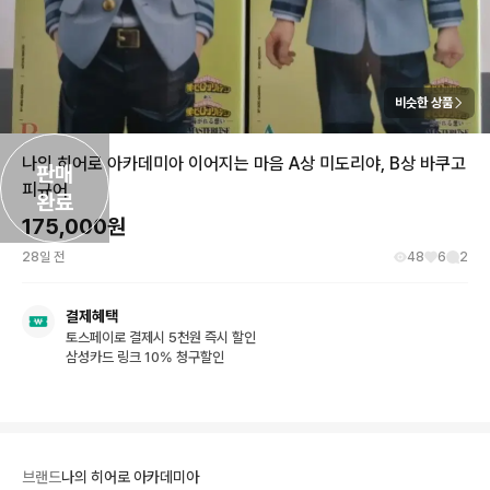
비슷한 상품
나의 히어로 아카데미아 이어지는 마음 A상 미도리야, B상 바쿠고
판매

피규어
완료
175,000
원
28일 전
48
6
2
결제혜택
토스페이로 결제시 5천원 즉시 할인
삼성카드 링크 10% 청구할인
브랜드
나의 히어로 아카데미아